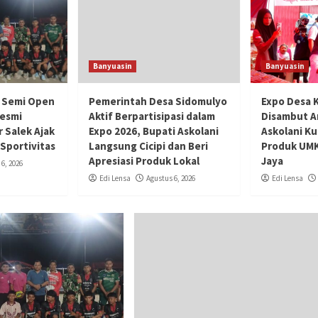
Banyuasin
Banyuasin
 Semi Open
Pemerintah Desa Sidomulyo
Expo Desa 
Resmi
Aktif Berpartisipasi dalam
Disambut A
r Salek Ajak
Expo 2026, Bupati Askolani
Askolani K
Sportivitas
Langsung Cicipi dan Beri
Produk UMK
Apresiasi Produk Lokal
Jaya
6, 2026
Edi Lensa
Agustus 6, 2026
Edi Lensa