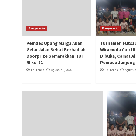
Banyuasin
Banyuasin
Pemdes Upang Marga Akan
Turnamen Futsal
Gelar Jalan Sehat Berhadiah
Wiramuda Cup I 
Doorprize Semarakkan HUT
Dibuka, Camat Ai
RI ke-81
Pemuda Junjung 
Edi Lensa
Agustus 6, 2026
Edi Lensa
Agustus 