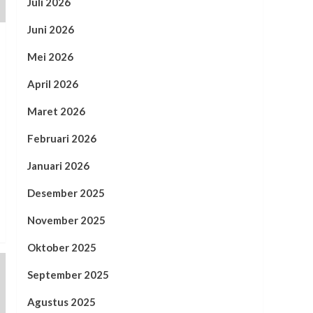
Juli 2026
Produk UMKM Desa
Banyuasin
Suka Jaya
Juni 2026
Babinsa Koramil 430-
02/Sungsang Hadiri
Mei 2026
Pembukaan Turnamen
5
Futsal Semi Open
April 2026
Wiramuda Cup I di Desa
Srikaton
Maret 2026
Februari 2026
Januari 2026
Desember 2025
November 2025
Oktober 2025
September 2025
Agustus 2025