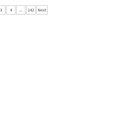
asi
3
4
…
242
Next