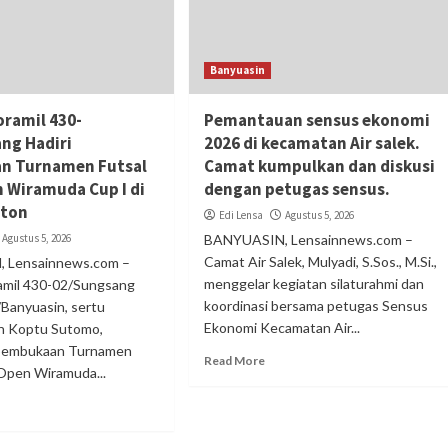
Banyuasin
oramil 430-
Pemantauan sensus ekonomi
ng Hadiri
2026 di kecamatan Air salek.
n Turnamen Futsal
Camat kumpulkan dan diskusi
 Wiramuda Cup I di
dengan petugas sensus.
aton
Edi Lensa
Agustus 5, 2026
Agustus 5, 2026
BANYUASIN, Lensainnews.com –
Camat Air Salek, Mulyadi, S.Sos., M.Si.,
 Lensainnews.com –
menggelar kegiatan silaturahmi dan
amil 430-02/Sungsang
koordinasi bersama petugas Sensus
Banyuasin, sertu
Ekonomi Kecamatan Air...
an Koptu Sutomo,
 pembukaan Turnamen
Read More
 Open Wiramuda...