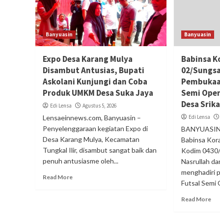
Banyuasin
Banyuasin
Expo Desa Karang Mulya
Babinsa K
Disambut Antusias, Bupati
02/Sungsa
Askolani Kunjungi dan Coba
Pembukaa
Produk UMKM Desa Suka Jaya
Semi Open
Desa Srik
Edi Lensa
Agustus 5, 2026
Lensaeinnews.com, Banyuasin –
Edi Lensa
Penyelenggaraan kegiatan Expo di
BANYUASIN,
Desa Karang Mulya, Kecamatan
Babinsa Kor
Tungkal Ilir, disambut sangat baik dan
Kodim 0430/
penuh antusiasme oleh...
Nasrullah d
menghadiri
Read More
Futsal Semi
Read More