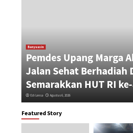
g
Banyuasin
sal
Pemdes Upang Marga A
sa
Jalan Sehat Berhadiah 
Semarakkan HUT RI ke-
Edi Lensa
Agustus 6, 2026
Featured Story