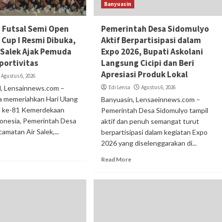
Banyuasin
Futsal Semi Open
Pemerintah Desa Sidomulyo
Cup I Resmi Dibuka,
Aktif Berpartisipasi dalam
 Salek Ajak Pemuda
Expo 2026, Bupati Askolani
portivitas
Langsung Cicipi dan Beri
Apresiasi Produk Lokal
Agustus 6, 2026
 Lensainnews.com –
Edi Lensa
Agustus 6, 2026
a memeriahkan Hari Ulang
Banyuasin, Lensaeinnews.com –
) ke-81 Kemerdekaan
Pemerintah Desa Sidomulyo tampil
donesia, Pemerintah Desa
aktif dan penuh semangat turut
amatan Air Salek,...
berpartisipasi dalam kegiatan Expo
2026 yang diselenggarakan di...
Read More