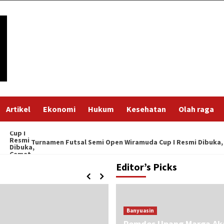
Artikel
Ekonomi
Hukum
Kesehatan
Olah raga
en Futsal Semi Open Wiramuda Cup I Resmi Dibuka, Camat Air Salek
Editor’s Picks
Banyuasin
Pemdes Upang Marga Ak