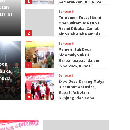
1
Semarakkan HUT RI ke-
diah
81
Banyuasin
UT RI
Turnamen Futsal Semi
Open Wiramuda Cup I
Resmi Dibuka, Camat
2
Banyuasin
Air Salek Ajak Pemuda
sal Semi Open
Junjung Sportivitas
Peme
Banyuasin
Pemerintah Desa
I Resmi Dibuka,
Berp
Sidomulyo Aktif
Berpartisipasi dalam
pen
3
ek Ajak Pemuda
Bupa
Expo 2026, Bupati
buka,
Askolani Langsung
Banyuasin
Cicipi dan Beri Apresiasi
emuda
ivitas
Beri
Expo Desa Karang Mulya
Produk Lokal
Disambut Antusias,
Bupati Askolani
Edi Lensa
4
Kunjungi dan Coba
Produk UMKM Desa
Banyuasin
Suka Jaya
Babinsa Koramil 430-
02/Sungsang Hadiri
Pembukaan Turnamen
5
Futsal Semi Open