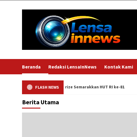
Skip
to
content
Beranda
Redaksi LensaInNews
Kontak Kami
Berhadiah Doorprize Semarakkan HUT RI ke-81
Turnam
FLASH NEWS
Berita Utama