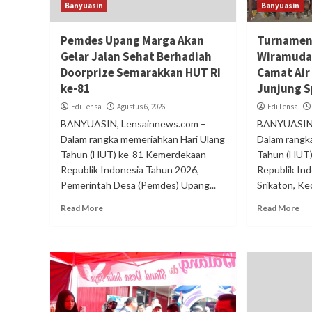
Banyuasin
Banyuasin
Pemdes Upang Marga Akan
Turnamen 
Gelar Jalan Sehat Berhadiah
Wiramuda 
Doorprize Semarakkan HUT RI
Camat Air
ke-81
Junjung S
Edi Lensa
Agustus 6, 2026
Edi Lensa
BANYUASIN, Lensainnews.com –
BANYUASIN,
Dalam rangka memeriahkan Hari Ulang
Dalam rangk
Tahun (HUT) ke-81 Kemerdekaan
Tahun (HUT
Republik Indonesia Tahun 2026,
Republik In
Pemerintah Desa (Pemdes) Upang...
Srikaton, Kec
Read More
Read More