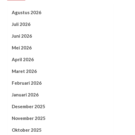
Agustus 2026
Juli 2026
Juni 2026
Mei 2026
April 2026
Maret 2026
Februari 2026
Januari 2026
Desember 2025
November 2025
Oktober 2025