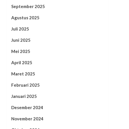
September 2025
Agustus 2025
Juli 2025
Juni 2025
Mei 2025
April 2025
Maret 2025
Februari 2025
Januari 2025
Desember 2024
November 2024