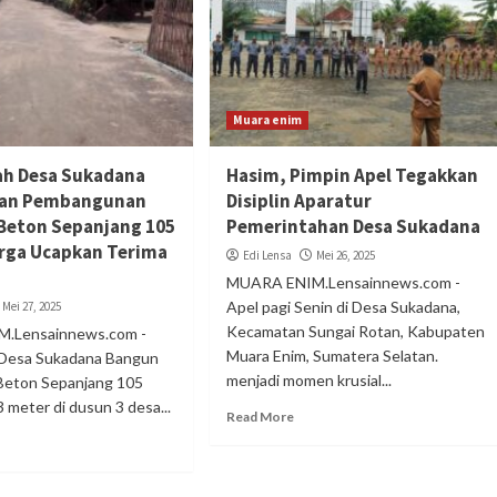
Muara enim
ah Desa Sukadana
Hasim, Pimpin Apel Tegakkan
ikan Pembangunan
Disiplin Aparatur
 Beton Sepanjang 105
Pemerintahan Desa Sukadana
rga Ucapkan Terima
Edi Lensa
Mei 26, 2025
MUARA ENIM.Lensainnews.com -
Apel pagi Senin di Desa Sukadana,
Mei 27, 2025
Kecamatan Sungai Rotan, Kabupaten
.Lensainnews.com -
Muara Enim, Sumatera Selatan.
 Desa Sukadana Bangun
menjadi momen krusial...
 Beton Sepanjang 105
3 meter di dusun 3 desa...
Read More