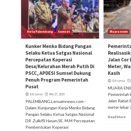
Kota Palembang
Sumsel
Muara enim
Kunker Menko Bidang Pangan
Pemerint
Selaku Ketua Satgas Nasional
Realisas
Percepatan Koperasi
Jalan Cor
Desa/Kelurahan Merah Putih Di
Meter, Wa
PSCC, APDESI Sumsel Dukung
Kasih
Penuh Program Pemerintah
Edi Lensa
Pusat
MUARA ENIM
Pemerintah
Edi Lensa
Mei 27, 2025
Jalan Rabat
PALEMBANG.Lensainnews.com -
meter lebar 
Dalam Kunjungan Kerja Menko Bidang
Pangan Selaku Ketua Satgas Nasional
Read More
DR .Zulkifli Hasan,SE. M.M Percepatan
Pembentukan Koperasi