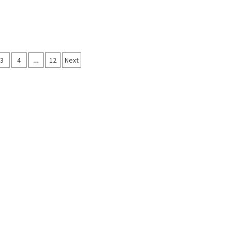
asi
3
4
…
12
Next