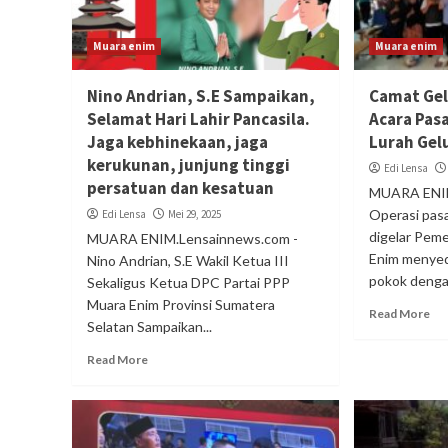
Muara enim
Muara enim
Nino Andrian, S.E Sampaikan,
Camat Ge
Selamat Hari Lahir Pancasila.
Acara Pas
Jaga kebhinekaan, jaga
Lurah Ge
kerukunan, junjung tinggi
Edi Lensa
persatuan dan kesatuan
MUARA ENIM
Operasi pas
Edi Lensa
Mei 29, 2025
digelar Pem
MUARA ENIM.Lensainnews.com -
Enim menyed
Nino Andrian, S.E Wakil Ketua III
pokok denga
Sekaligus Ketua DPC Partai PPP
Muara Enim Provinsi Sumatera
Read More
Selatan Sampaikan...
Read More