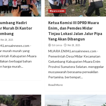
Muara enim
lumbang Hadiri
Ketua Komisi III DPRD Muara
ar Murah Di Kantor
Enim, dan Pemdes Midar
lumbang
Tinjau Lokasi Jalan Jalur Pipa
Yang Akan Dibangun
Mei 28, 2025
.Lensainnews.com -
Edi Lensa
Mei 28, 2025
ar murah murah yang
MUARA ENIM.Lensainnews.com -
erintah Kabupaten Muara
Pemerintah Desa Midar Kecamatan
iakan berbagai bahan
Gelumbang Kabupaten Muara Enim
n harga murah...
Provinsi Sumatera Selatan. menggelar
musyawarah berasama perwakilan
Pertamina. bertempat...
Read More