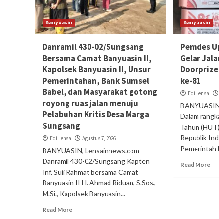
Banyuasin
Banyuasin
Danramil 430-02/Sungsang
Pemdes U
Bersama Camat Banyuasin II,
Gelar Jal
Kapolsek Banyuasin II, Unsur
Doorprize
Pemerintahan, Bank Sumsel
ke-81
Babel, dan Masyarakat gotong
Edi Lensa
royong ruas jalan menuju
BANYUASIN,
Pelabuhan Kritis Desa Marga
Dalam rangk
Sungsang
Tahun (HUT
Republik In
Edi Lensa
Agustus 7, 2026
Pemerintah 
BANYUASIN, Lensainnews.com –
Danramil 430-02/Sungsang Kapten
Read More
Inf. Suji Rahmat bersama Camat
Banyuasin II H. Ahmad Riduan, S.Sos.,
M.Si., Kapolsek Banyuasin...
Read More