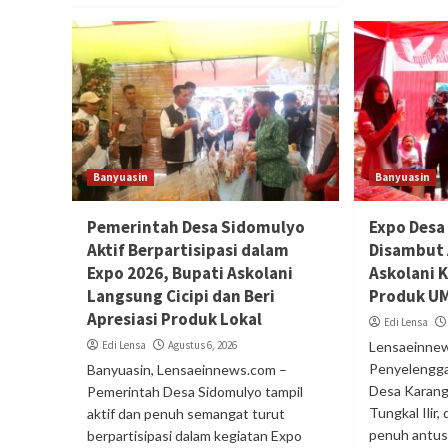
Banyuasin
Banyuasin
Pemerintah Desa Sidomulyo
Expo Desa
Aktif Berpartisipasi dalam
Disambut 
Expo 2026, Bupati Askolani
Askolani 
Langsung Cicipi dan Beri
Produk UM
Apresiasi Produk Lokal
Edi Lensa
Edi Lensa
Agustus 6, 2026
Lensaeinnew
Penyelengga
Banyuasin, Lensaeinnews.com –
Desa Karang
Pemerintah Desa Sidomulyo tampil
Tungkal Ilir
aktif dan penuh semangat turut
penuh antusi
berpartisipasi dalam kegiatan Expo