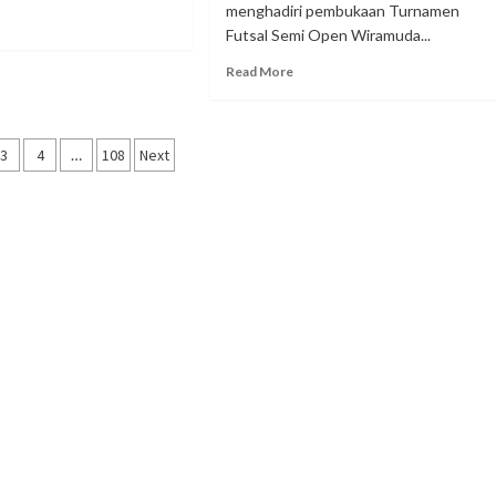
menghadiri pembukaan Turnamen
Futsal Semi Open Wiramuda...
Read More
asi
3
4
…
108
Next