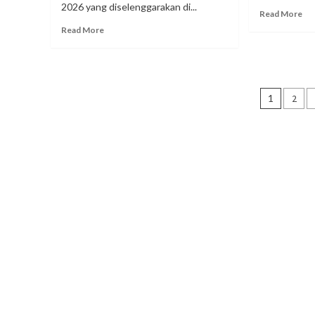
2026 yang diselenggarakan di...
Read More
Read More
Navig
1
2
pos