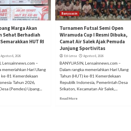
Banyuasin
pang Marga Akan
Turnamen Futsal Semi Open
an Sehat Berhadiah
Wiramuda Cup I Resmi Dibuka,
 Semarakkan HUT RI
Camat Air Salek Ajak Pemuda
Junjung Sportivitas
Agustus 6, 2026
Edi Lensa
Agustus 6, 2026
 Lensainnews.com –
BANYUASIN, Lensainnews.com –
a memeriahkan Hari Ulang
Dalam rangka memeriahkan Hari Ulang
) ke-81 Kemerdekaan
Tahun (HUT) ke-81 Kemerdekaan
donesia Tahun 2026,
Republik Indonesia, Pemerintah Desa
Desa (Pemdes) Upang...
Srikaton, Kecamatan Air Salek,...
Read More