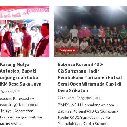
Banyuasin
 Karang Mulya
Babinsa Koramil 430-
Antusias, Bupati
02/Sungsang Hadiri
Kunjungi dan Coba
Pembukaan Turnamen Futsal
KM Desa Suka Jaya
Semi Open Wiramuda Cup I di
Desa Srikaton
Agustus 5, 2026
s.com, Banyuasin –
Edi Lensa
Agustus 5, 2026
raan kegiatan Expo di
BANYUASIN, Lensainnews.com –
 Mulya, Kecamatan
Babinsa Koramil 430-02/Sungsang
, disambut sangat baik dan
Kodim 0430/Banyuasin, sertu
asme oleh...
Nasrullah dan Koptu Sutomo,