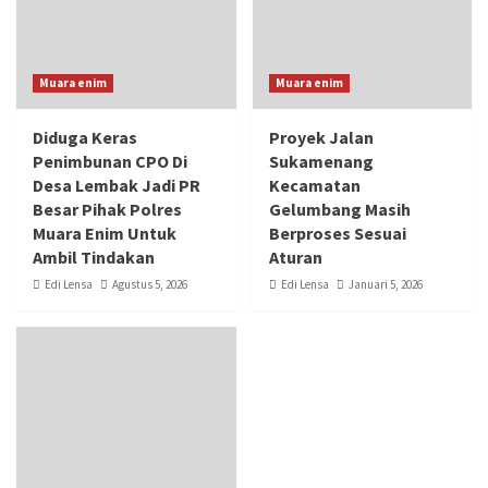
Muara enim
Muara enim
Diduga Keras
‎Proyek Jalan
Penimbunan CPO Di
Sukamenang
Desa Lembak Jadi PR
Kecamatan
Besar Pihak Polres
Gelumbang Masih
Muara Enim Untuk
Berproses Sesuai
Ambil Tindakan
Aturan
Edi Lensa
Agustus 5, 2026
Edi Lensa
Januari 5, 2026