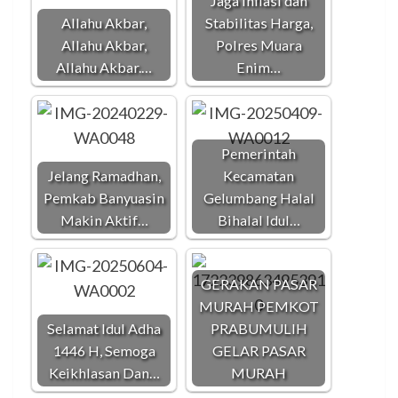
Jaga Inflasi dan
Allahu Akbar,
Stabilitas Harga,
Allahu Akbar,
Polres Muara
Allahu Akbar.…
Enim…
Pemerintah
Jelang Ramadhan,
Kecamatan
Pemkab Banyuasin
Gelumbang Halal
Makin Aktif…
Bihalal Idul…
GERAKAN PASAR
MURAH PEMKOT
Selamat Idul Adha
PRABUMULIH
1446 H, Semoga
GELAR PASAR
Keikhlasan Dan…
MURAH