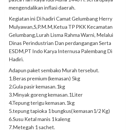
mengendalikan inflasi daerah.
Kegiatan ini Di hadiri Camat Gelumbang Herry
Mulyawan,S,P.M.M,Ketua TP PKK Kecamatan
Gelumbang,Lurah Lisma Rahma Warni, Melalui
Dinas Perindustrian Dan perdangangan Serta
ESDM,PT Indo Karya Internusa Palembang Di
Hadiri.
Adapun paket sembako Murah tersebut.
1.Beras premium (kemasan) 5kg
2.Gula pasir kemasan.1kg
3.Minyak goreng kemasan.1Liter
4.Tepung terigu kemasan.1kg
5.tepung tapioka 1 bungkus( kemasan1/2 Kg)
6.Susu Ketal manis 1 kaleng
7.Metegah 1 sachet.