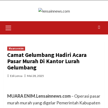
Skip
to
content
Primary
Menu
Muara enim
Camat Gelumbang Hadiri Acara
Pasar Murah Di Kantor Lurah
Gelumbang
Edi Lensa
Mei 28, 2025
MUARA ENIM.Lensainnews.com
– Operasi pasar
murah murah yang digelar Pemerintah Kabupaten