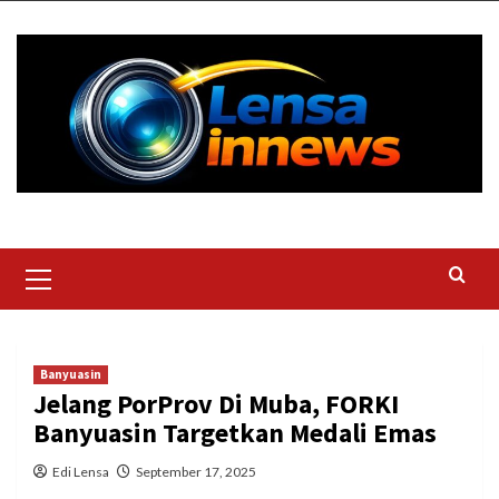
Skip
to
content
Primary
Menu
Banyuasin
Jelang PorProv Di Muba, FORKI
Banyuasin Targetkan Medali Emas
Edi Lensa
September 17, 2025