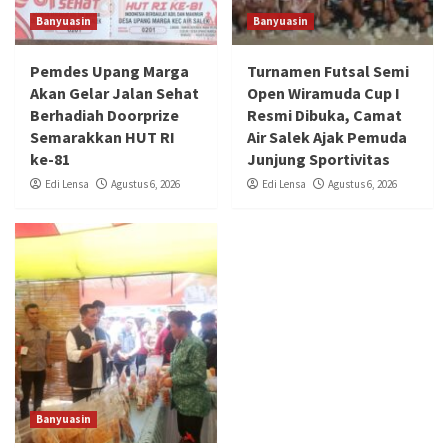
Banyuasin
Banyuasin
Pemdes Upang Marga
Turnamen Futsal Semi
Akan Gelar Jalan Sehat
Open Wiramuda Cup I
Berhadiah Doorprize
Resmi Dibuka, Camat
Semarakkan HUT RI
Air Salek Ajak Pemuda
ke-81
Junjung Sportivitas
Edi Lensa
Agustus 6, 2026
Edi Lensa
Agustus 6, 2026
Banyuasin