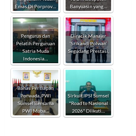
Emas Di Porprov…
Banyuasin yang…
Pengurus dan
Diracik Manajer
Pelatih Perguruan
‘Srikandi Polwan’
Satria Muda
Segudang Prestasi,
Indonesia…
…
Bahas Persiapan
Porwada, PWI
Sirkuit IPSI Sumsel
Sumsel Bersama
"Road to Nasional
PWI Muba…
2026" Diikuti…