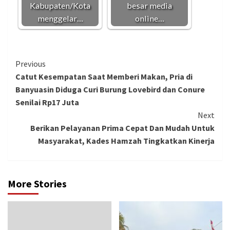
Kabupaten/Kota
besar media
menggelar…
online…
Continue
Previous
Catut Kesempatan Saat Memberi Makan, Pria di
Reading
Banyuasin Diduga Curi Burung Lovebird dan Conure
Senilai Rp17 Juta
Next
Berikan Pelayanan Prima Cepat Dan Mudah Untuk
Masyarakat, Kades Hamzah Tingkatkan Kinerja
More Stories