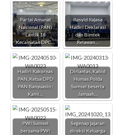
Partai Amanat
Rasyid Rajasa
Nasional (PAN)
Hadiri Deklarasi
Lantik 18
dan Bimtek
Kecamatan DPC…
Relawan…
Hadiri Rakornas
Dirlantas, Kabid
PAN, Ketua DPD
Humas Polda
PAN Banyuasin :
Sumsel beserta
Kami…
Jamaah…
PWI Sumsel
Segenap jajaran
bersama PWI
direksi Keluarga