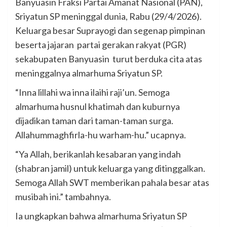
Banyuasin Fraksi Partai Amanat Nasional (PAN),
Sriyatun SP meninggal dunia, Rabu (29/4/2026).
Keluarga besar Suprayogi dan segenap pimpinan
beserta jajaran partai gerakan rakyat (PGR)
sekabupaten Banyuasin turut berduka cita atas
meninggalnya almarhuma Sriyatun SP.
“Inna lillahi wa inna ilaihi raji’un. Semoga
almarhuma husnul khatimah dan kuburnya
dijadikan taman dari taman-taman surga.
Allahummaghfirla-hu warham-hu.” ucapnya.
“Ya Allah, berikanlah kesabaran yang indah
(shabran jamil) untuk keluarga yang ditinggalkan.
Semoga Allah SWT memberikan pahala besar atas
musibah ini.” tambahnya.
Ia ungkapkan bahwa almarhuma Sriyatun SP