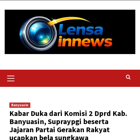
Skip
to
content
Primary
Menu
Banyuasin
Kabar Duka dari Komisi 2 Dprd Kab.
Banyuasin, Supraypgi beserta
Jajaran Partai Gerakan Rakyat
ucapkan bela sungkawa