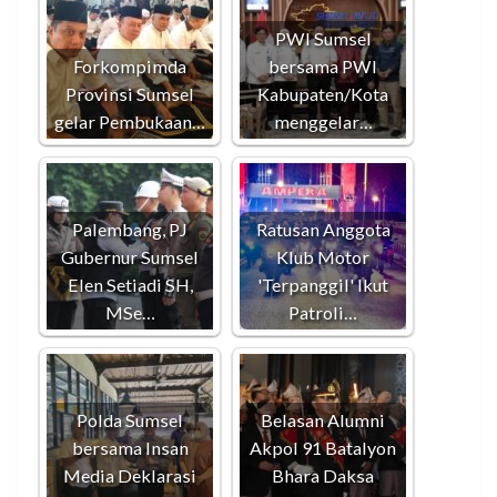
PWI Sumsel
Forkompimda
bersama PWI
Provinsi Sumsel
Kabupaten/Kota
gelar Pembukaan…
menggelar…
Palembang, PJ
Ratusan Anggota
Gubernur Sumsel
Klub Motor
Elen Setiadi SH,
'Terpanggil' Ikut
MSe…
Patroli…
Polda Sumsel
Belasan Alumni
bersama Insan
Akpol 91 Batalyon
Media Deklarasi
Bhara Daksa