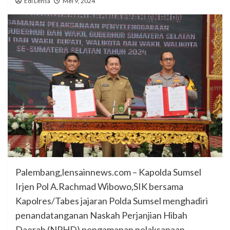
Edi Lensa
Mei 9, 2024
Palembang,lensainnews.com – Kapolda Sumsel
Irjen Pol A.Rachmad Wibowo,SIK bersama
Kapolres/Tabes jajaran Polda Sumsel menghadiri
penandatanganan Naskah Perjanjian Hibah
Daerah (NPHD) pengamanan pelaksanaan