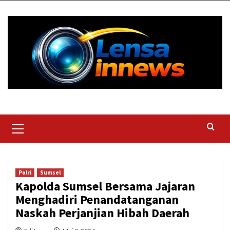
Skip
to
content
Primary
Menu
Polri
Sumsel
Kapolda Sumsel Bersama Jajaran
Menghadiri Penandatanganan
Naskah Perjanjian Hibah Daerah