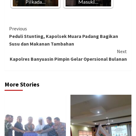
Pilkada…
Masuki…
Continue
Previous
Peduli Stunting, Kapolsek Muara Padang Bagikan
Reading
Susu dan Makanan Tambahan
Next
Kapolres Banyuasin Pimpin Gelar Opersional Bulanan
More Stories