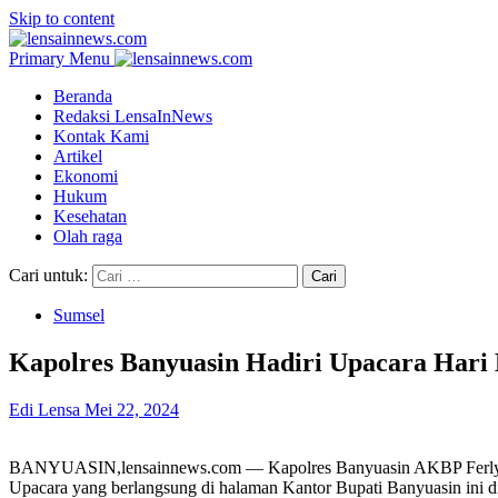
Skip to content
Primary Menu
Beranda
Redaksi LensaInNews
Kontak Kami
Artikel
Ekonomi
Hukum
Kesehatan
Olah raga
Cari untuk:
Sumsel
Kapolres Banyuasin Hadiri Upacara Hari
Edi Lensa
Mei 22, 2024
BANYUASIN,lensainnews.com — Kapolres Banyuasin AKBP Ferly Ros
Upacara yang berlangsung di halaman Kantor Bupati Banyuasin ini d