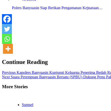
Polres Banyuasin Siap Berikan Pengamanan Kejuaraan…
Continue Reading
Previous
Kapolres Banyuasin Kunjungi Keluarga Penerima Bedah 
Next
Suara Perempuan Banyuasin Bersatu (SPBU) Dukung Penu Pak
More Stories
Sumsel