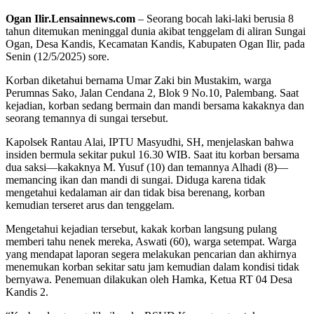
Ogan Ilir.Lensainnews.com
– Seorang bocah laki-laki berusia 8
tahun ditemukan meninggal dunia akibat tenggelam di aliran Sungai
Ogan, Desa Kandis, Kecamatan Kandis, Kabupaten Ogan Ilir, pada
Senin (12/5/2025) sore.
Korban diketahui bernama Umar Zaki bin Mustakim, warga
Perumnas Sako, Jalan Cendana 2, Blok 9 No.10, Palembang. Saat
kejadian, korban sedang bermain dan mandi bersama kakaknya dan
seorang temannya di sungai tersebut.
Kapolsek Rantau Alai, IPTU Masyudhi, SH, menjelaskan bahwa
insiden bermula sekitar pukul 16.30 WIB. Saat itu korban bersama
dua saksi—kakaknya M. Yusuf (10) dan temannya Alhadi (8)—
memancing ikan dan mandi di sungai. Diduga karena tidak
mengetahui kedalaman air dan tidak bisa berenang, korban
kemudian terseret arus dan tenggelam.
Mengetahui kejadian tersebut, kakak korban langsung pulang
memberi tahu nenek mereka, Aswati (60), warga setempat. Warga
yang mendapat laporan segera melakukan pencarian dan akhirnya
menemukan korban sekitar satu jam kemudian dalam kondisi tidak
bernyawa. Penemuan dilakukan oleh Hamka, Ketua RT 04 Desa
Kandis 2.