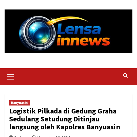
Skip
to
content
Primary
Menu
Banyuasin
Logistik Pilkada di Gedung Graha
Sedulang Setudung Ditinjau
langsung oleh Kapolres Banyuasin