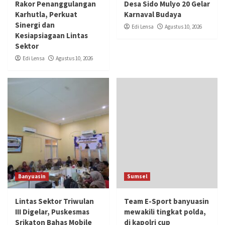
Rakor Penanggulangan
Desa Sido Mulyo 20 Gelar
Karhutla, Perkuat
Karnaval Budaya
Sinergi dan
Edi Lensa
Agustus 10, 2026
Kesiapsiagaan Lintas
Sektor
Edi Lensa
Agustus 10, 2026
Banyuasin
Sumsel
Lintas Sektor Triwulan
Team E-Sport banyuasin
III Digelar, Puskesmas
mewakili tingkat polda,
Srikaton Bahas Mobile
di kapolri cup