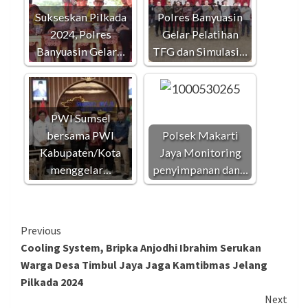
Sukseskan Pilkada
Polres Banyuasin
2024, Polres
Gelar Pelatihan
Banyuasin Gelar…
TFG dan Simulasi…
PWI Sumsel
bersama PWI
Polsek Makarti
Kabupaten/Kota
Jaya Monitoring
menggelar…
penyimpanan dan…
Continue
Previous
Cooling System, Bripka Anjodhi Ibrahim Serukan
Reading
Warga Desa Timbul Jaya Jaga Kamtibmas Jelang
Pilkada 2024
Next