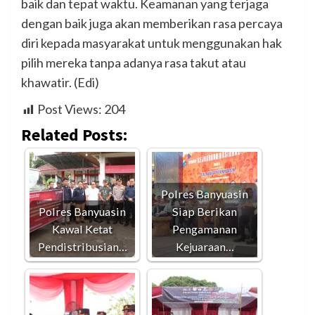
baik dan tepat waktu. Keamanan yang terjaga
dengan baik juga akan memberikan rasa percaya
diri kepada masyarakat untuk menggunakan hak
pilih mereka tanpa adanya rasa takut atau
khawatir. (Edi)
Post Views:
204
Related Posts:
Polres Banyuasin
Polres Banyuasin
Siap Berikan
Kawal Ketat
Pengamanan
Pendistribusian…
Kejuaraan…