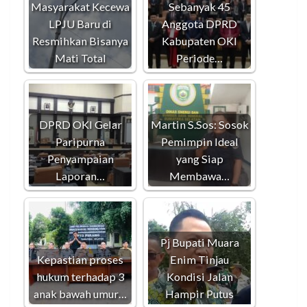
Masyarakat Kecewa
Sebanyak 45
LPJU Baru di
Anggota DPRD
Resmihkan Bisanya
Kabupaten OKI
Mati Total
Periode…
DPRD OKI Gelar
Martin S.Sos: Sosok
Paripurna
Pemimpin Ideal
Penyampaian
yang Siap
Laporan…
Membawa…
Pj Bupati Muara
Kepastian proses
Enim Tinjau
hukum terhadap 3
Kondisi Jalan
anak bawah umur…
Hampir Putus