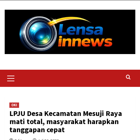
Skip
to
content
Primary
Menu
OKI
LPJU Desa Kecamatan Mesuji Raya
mati total, masyarakat harapkan
tanggapan cepat