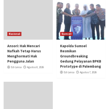
Nasional
Sumsel
Ansori: Hak Mencari
Kapolda Sumsel
Nafkah Tetap Harus
Resmikan
Menghormati Hak
Groundbreaking
Pengguna Jalan
Gedung Pelayanan BPKB
Prototype di Palembang
Edi Lensa
Agustus 8, 2026
Edi Lensa
Agustus 7, 2026