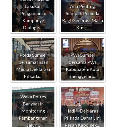
Lakukan
Arti Penting
Pengamanan
Sumpah Pemuda
Kampanye
Bagi Generasi Masa
Dialogis…
Kini,…
Polda Sumsel
PWI Sumsel
bersama Insan
bersama PWI
Media Deklarasi
Kabupaten/Kota
Pilkada…
menggelar…
Waka Polres
Banyuasin
Monitoring
Hadiri Deklarasi
Pembangunan
Pilkada Damai, Ini
Jalur…
Pesan Kapolsek…