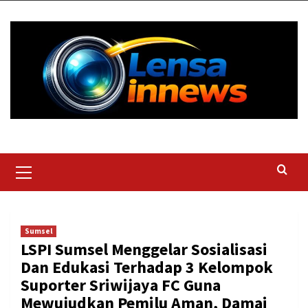
Skip
to
content
Primary
Menu
Sumsel
LSPI Sumsel Menggelar Sosialisasi
Dan Edukasi Terhadap 3 Kelompok
Suporter Sriwijaya FC Guna
Mewujudkan Pemilu Aman, Damai