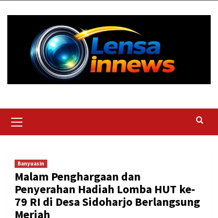
Skip
to
content
Primary
Menu
Banyuasin
Malam Penghargaan dan
Penyerahan Hadiah Lomba HUT ke-
79 RI di Desa Sidoharjo Berlangsung
Meriah