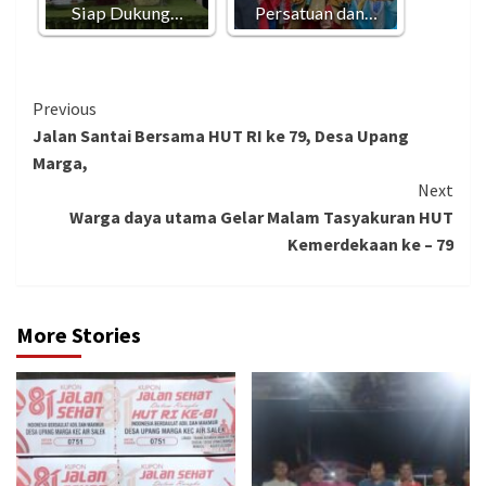
Siap Dukung…
Persatuan dan…
Continue
Previous
Jalan Santai Bersama HUT RI ke 79, Desa Upang
Reading
Marga,
Next
Warga daya utama Gelar Malam Tasyakuran HUT
Kemerdekaan ke – 79
More Stories