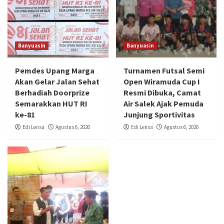
Banyuasin
Banyuasin
Pemdes Upang Marga
Turnamen Futsal Semi
Akan Gelar Jalan Sehat
Open Wiramuda Cup I
Berhadiah Doorprize
Resmi Dibuka, Camat
Semarakkan HUT RI
Air Salek Ajak Pemuda
ke-81
Junjung Sportivitas
Edi Lensa
Agustus 6, 2026
Edi Lensa
Agustus 6, 2026