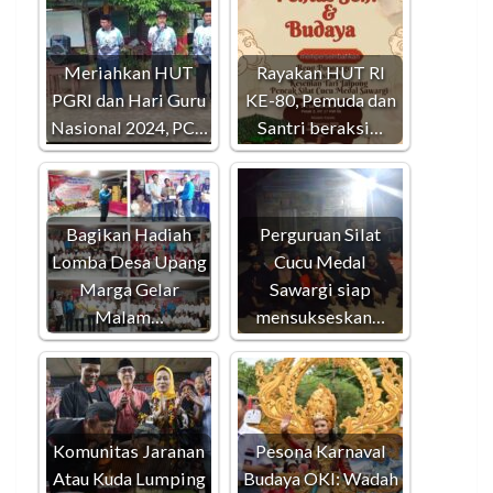
Meriahkan HUT
Rayakan HUT RI
PGRI dan Hari Guru
KE-80, Pemuda dan
Nasional 2024, PC…
Santri beraksi…
Bagikan Hadiah
Perguruan Silat
Lomba Desa Upang
Cucu Medal
Marga Gelar
Sawargi siap
Malam…
mensukseskan…
Komunitas Jaranan
Pesona Karnaval
Atau Kuda Lumping
Budaya OKI: Wadah