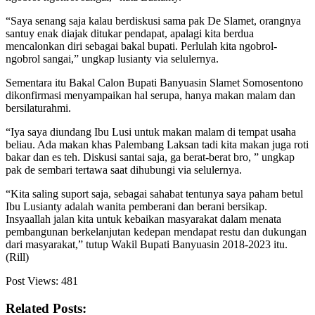
“Saya senang saja kalau berdiskusi sama pak De Slamet, orangnya
santuy enak diajak ditukar pendapat, apalagi kita berdua
mencalonkan diri sebagai bakal bupati. Perlulah kita ngobrol-
ngobrol sangai,” ungkap lusianty via selulernya.
Sementara itu Bakal Calon Bupati Banyuasin Slamet Somosentono
dikonfirmasi menyampaikan hal serupa, hanya makan malam dan
bersilaturahmi.
“Iya saya diundang Ibu Lusi untuk makan malam di tempat usaha
beliau. Ada makan khas Palembang Laksan tadi kita makan juga roti
bakar dan es teh. Diskusi santai saja, ga berat-berat bro, ” ungkap
pak de sembari tertawa saat dihubungi via selulernya.
“Kita saling suport saja, sebagai sahabat tentunya saya paham betul
Ibu Lusianty adalah wanita pemberani dan berani bersikap.
Insyaallah jalan kita untuk kebaikan masyarakat dalam menata
pembangunan berkelanjutan kedepan mendapat restu dan dukungan
dari masyarakat,” tutup Wakil Bupati Banyuasin 2018-2023 itu.
(Rill)
Post Views:
481
Related Posts: