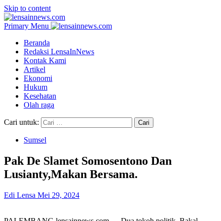
Skip to content
Primary Menu
Beranda
Redaksi LensaInNews
Kontak Kami
Artikel
Ekonomi
Hukum
Kesehatan
Olah raga
Cari untuk:
Sumsel
Pak De Slamet Somosentono Dan
Lusianty,Makan Bersama.
Edi Lensa
Mei 29, 2024
PALEMBANG,lensainnews.com — Dua tokoh politik, Bakal