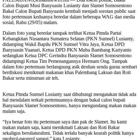
Calon Bupati Musi Banyuasin Lusianty dan Slamet Somosentono
Bakal Calon Bupati Banyuasin kembali menjadi sorotan public saat
foto pertemuan keduanya beredar dalam beberapa WAG dan media
sosial, Rabu (29/05) malam.
Dalam foto yang beredar tampak terlihat Ketua Pimda Partai
Kebangkitan Nusantara Sumatera Selatan (PKN Sumsel) Lusianty,
didamping Wakil Bapilu PKN Sumsel Vitra Jaya, Ketua DPD
Banyuasin Yuanari, Ketua DPD PKN Muba Bambang Kariyanto
sedangkan Ketua DPC Gerindra Banyuasin Slamet Somosentono
didampingi Ketua Tim Pemenangannya Hermam Ong. Tampak
dalam foto pertemuan berlangsung asik denhan senda gurau sembari
berdiskusi menikmati makanan khas Palembang Laksan dan Roti
Bakar serta minuman air teh.
Ketua Pimda Sumsel Lusianty saat dihubungi mengatakan tidak ada
hal mendalam terkait pertemuannya dengan bakal calon bupati
Banyuasin Slamet Somosentono, hanya mengundang makan makan
malam saja.
“Iya benar foto itu pertemuan saya dan pak de Slamet. Itu kami
makan malam saja, kami menikmati Laksan dan Roti Bakar
sekaligus bersilaturahmi. Tidak terlalu banyak kearah politik hanya
ngobrol-ngonrol sangai,” kata Lusianty.