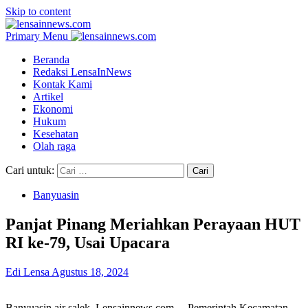
Skip to content
Primary Menu
Beranda
Redaksi LensaInNews
Kontak Kami
Artikel
Ekonomi
Hukum
Kesehatan
Olah raga
Cari untuk:
Banyuasin
Panjat Pinang Meriahkan Perayaan HUT
RI ke-79, Usai Upacara
Edi Lensa
Agustus 18, 2024
Banyuasin air salek, Lensainnews.com – Pemerintah Kecamatan