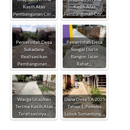
Kasih Atas
Kasih Atas
Pembangunan Cor…
Pembangunan Cor…
Pemerintah Desa
Pemerintah Desa
Sukadana
Sungai Durin
Realisasikan
Bangun Jalan
Pembangunan…
Rabat…
Warga Ucapkan
Dana Desa TA 2025
Terima Kasih Atas
Tahap 1, Pemdes
Teralisasinya…
Lubuk Sumantung…