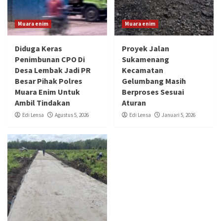
Muara enim
Muara enim
Diduga Keras
‎Proyek Jalan
Penimbunan CPO Di
Sukamenang
Desa Lembak Jadi PR
Kecamatan
Besar Pihak Polres
Gelumbang Masih
Muara Enim Untuk
Berproses Sesuai
Ambil Tindakan
Aturan
Edi Lensa
Agustus 5, 2026
Edi Lensa
Januari 5, 2026