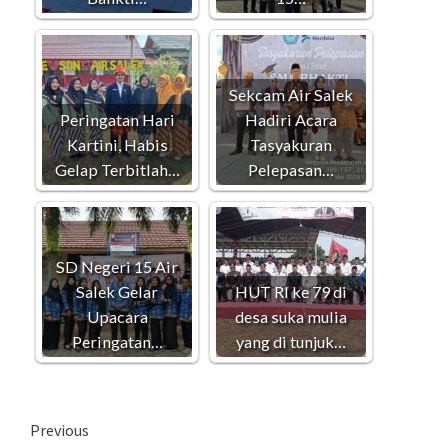
Sekcam Air Salek
Peringatan Hari
Hadiri Acara
Kartini, Habis
Tasyakuran
Gelap Terbitlah…
Pelepasan…
SD Negeri 15 Air
Salek Gelar
HUT RI ke 79 di
Upacara
desa suka mulia
Peringatan…
yang di tunjuk…
Continue
Previous