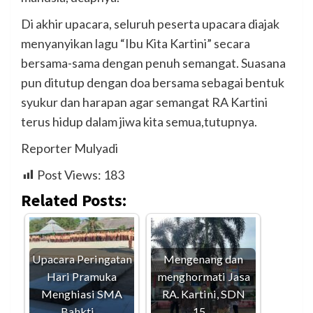
Di akhir upacara, seluruh peserta upacara diajak
menyanyikan lagu “Ibu Kita Kartini” secara
bersama-sama dengan penuh semangat. Suasana
pun ditutup dengan doa bersama sebagai bentuk
syukur dan harapan agar semangat RA Kartini
terus hidup dalam jiwa kita semua,tutupnya.
Reporter Mulyadi
Post Views:
183
Related Posts:
Upacara Peringatan
Mengenang dan
Hari Pramuka
menghormati Jasa
Menghiasi SMA
RA. Kartini, SDN
Bahkti…
15…