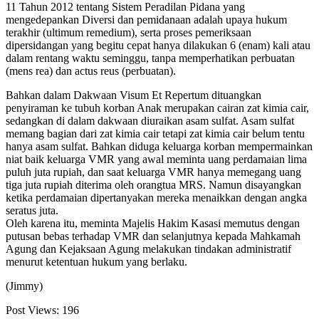
11 Tahun 2012 tentang Sistem Peradilan Pidana yang
mengedepankan Diversi dan pemidanaan adalah upaya hukum
terakhir (ultimum remedium), serta proses pemeriksaan
dipersidangan yang begitu cepat hanya dilakukan 6 (enam) kali atau
dalam rentang waktu seminggu, tanpa memperhatikan perbuatan
(mens rea) dan actus reus (perbuatan).
Bahkan dalam Dakwaan Visum Et Repertum dituangkan
penyiraman ke tubuh korban Anak merupakan cairan zat kimia cair,
sedangkan di dalam dakwaan diuraikan asam sulfat. Asam sulfat
memang bagian dari zat kimia cair tetapi zat kimia cair belum tentu
hanya asam sulfat. Bahkan diduga keluarga korban mempermainkan
niat baik keluarga VMR yang awal meminta uang perdamaian lima
puluh juta rupiah, dan saat keluarga VMR hanya memegang uang
tiga juta rupiah diterima oleh orangtua MRS. Namun disayangkan
ketika perdamaian dipertanyakan mereka menaikkan dengan angka
seratus juta.
Oleh karena itu, meminta Majelis Hakim Kasasi memutus dengan
putusan bebas terhadap VMR dan selanjutnya kepada Mahkamah
Agung dan Kejaksaan Agung melakukan tindakan administratif
menurut ketentuan hukum yang berlaku.
(Jimmy)
Post Views:
196