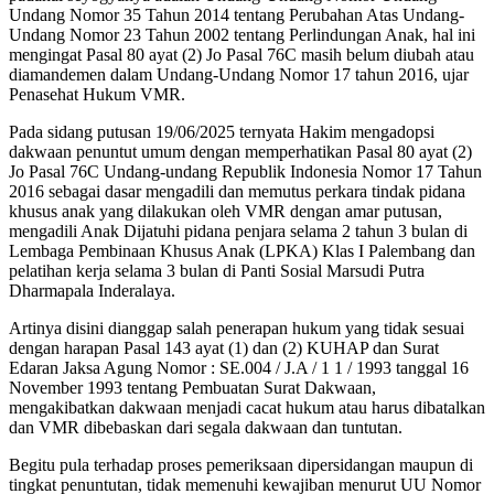
Undang Nomor 35 Tahun 2014 tentang Perubahan Atas Undang-
Undang Nomor 23 Tahun 2002 tentang Perlindungan Anak, hal ini
mengingat Pasal 80 ayat (2) Jo Pasal 76C masih belum diubah atau
diamandemen dalam Undang-Undang Nomor 17 tahun 2016, ujar
Penasehat Hukum VMR.
Pada sidang putusan 19/06/2025 ternyata Hakim mengadopsi
dakwaan penuntut umum dengan memperhatikan Pasal 80 ayat (2)
Jo Pasal 76C Undang-undang Republik Indonesia Nomor 17 Tahun
2016 sebagai dasar mengadili dan memutus perkara tindak pidana
khusus anak yang dilakukan oleh VMR dengan amar putusan,
mengadili Anak Dijatuhi pidana penjara selama 2 tahun 3 bulan di
Lembaga Pembinaan Khusus Anak (LPKA) Klas I Palembang dan
pelatihan kerja selama 3 bulan di Panti Sosial Marsudi Putra
Dharmapala Inderalaya.
Artinya disini dianggap salah penerapan hukum yang tidak sesuai
dengan harapan Pasal 143 ayat (1) dan (2) KUHAP dan Surat
Edaran Jaksa Agung Nomor : SE.004 / J.A / 1 1 / 1993 tanggal 16
November 1993 tentang Pembuatan Surat Dakwaan,
mengakibatkan dakwaan menjadi cacat hukum atau harus dibatalkan
dan VMR dibebaskan dari segala dakwaan dan tuntutan.
Begitu pula terhadap proses pemeriksaan dipersidangan maupun di
tingkat penuntutan, tidak memenuhi kewajiban menurut UU Nomor