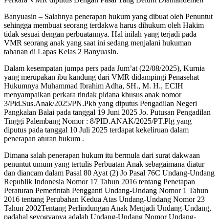
Banyuasin – Salahnya penerapan hukum yang dibuat oleh Penuntut
sehingga membuat seorang terdakwa harus dihukum oleh Hakim
tidak sesuai dengan perbuatannya. Hal inilah yang terjadi pada
VMR seorang anak yang saat ini sedang menjalani hukuman
tahanan di Lapas Kelas 2 Banyuasin.
Dalam kesempatan jumpa pers pada Jum’at (22/08/2025), Kurnia
yang merupakan ibu kandung dari VMR didampingi Penasehat
Hukumnya Muhammad Ibrahim Adha, SH., M. H., ECIH
menyampaikan perkara tindak pidana khusus anak nomor
3/Pid.Sus.Anak/2025/PN.Pkb yang diputus Pengadilan Negeri
Pangkalan Balai pada tanggal 19 Juni 2025 Jo. Putusan Pengadilan
Tinggi Palembang Nomor : 8/PID.ANAK/2025/PT.Plg yang
diputus pada tanggal 10 Juli 2025 terdapat kekeliruan dalam
penerapan aturan hukum .
Dimana salah penerapan hukum itu bermula dari surat dakwaan
penuntut umum yang tertulis Perbuatan Anak sebagaimana diatur
dan diancam dalam Pasal 80 Ayat (2) Jo Pasal 76C Undang-Undang
Republik Indonesia Nomor 17 Tahun 2016 tentang Penetapan
Peraturan Pemerintah Pengganti Undang-Undang Nomor 1 Tahun
2016 tentang Perubahan Kedua Atas Undang-Undang Nomor 23
Tahun 2002Tentang Perlindungan Anak Menjadi Undang-Undang,
padahal seyogyanya adalah Undang-Undang Nomor Undang-