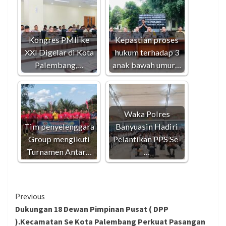
Kongres PMII ke
Kepastian proses
XXI Digelar di Kota
hukum terhadap 3
Palembang,…
anak bawah umur…
Waka Polres
Tim penyelenggara
Banyuasin Hadiri
Group mengikuti
Pelantikan PPS Se-
Turnamen Antar…
…
Continue
Previous
Dukungan 18 Dewan Pimpinan Pusat ( DPP
Reading
).Kecamatan Se Kota Palembang Perkuat Pasangan