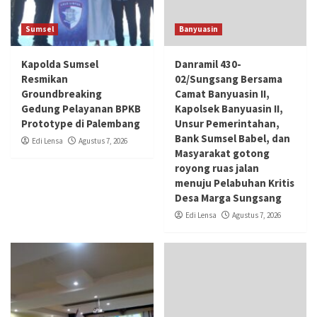
Sumsel
Banyuasin
Kapolda Sumsel
Danramil 430-
Resmikan
02/Sungsang Bersama
Groundbreaking
Camat Banyuasin II,
Gedung Pelayanan BPKB
Kapolsek Banyuasin II,
Prototype di Palembang
Unsur Pemerintahan,
Bank Sumsel Babel, dan
Edi Lensa
Agustus 7, 2026
Masyarakat gotong
royong ruas jalan
menuju Pelabuhan Kritis
Desa Marga Sungsang
Edi Lensa
Agustus 7, 2026