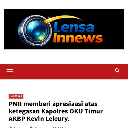
Skip
to
content
Primary
Menu
Sumsel
PMII memberi apresiaasi atas
ketegasan Kapolres OKU Timur
AKBP Kevin Leleury.