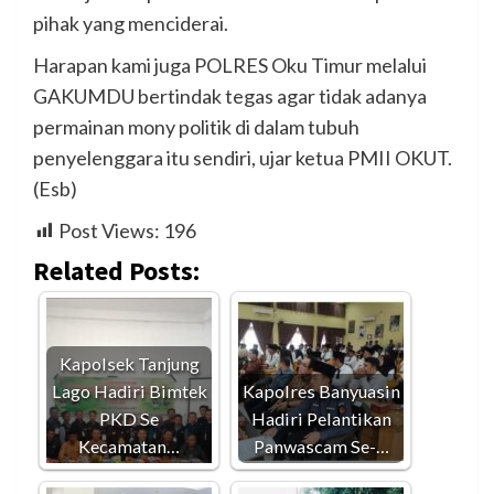
pihak yang menciderai.
Harapan kami juga POLRES Oku Timur melalui
GAKUMDU bertindak tegas agar tidak adanya
permainan mony politik di dalam tubuh
penyelenggara itu sendiri, ujar ketua PMII OKUT.
(Esb)
Post Views:
196
Related Posts:
Kapolsek Tanjung
Lago Hadiri Bimtek
Kapolres Banyuasin
PKD Se
Hadiri Pelantikan
Kecamatan…
Panwascam Se-…