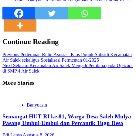
Continue Reading
Previous
Pertemuan Rutin Asosiasi Kios Pupuk Subsidi Kecamatan
Air Salek sekaligus Sosialisasi Permentan 01/2025
Next
Sekcam Kecamatan Air Salek Menjadi Pembina pada Upacara
di SMP 4 Air Salek
More Stories
Banyuasin
Semangat HUT RI ke-81, Warga Desa Saleh Mulya
Pasang Umbul-Umbul dan Percantik Tugu Desa
Edi Lensa
Agustus 8, 2026