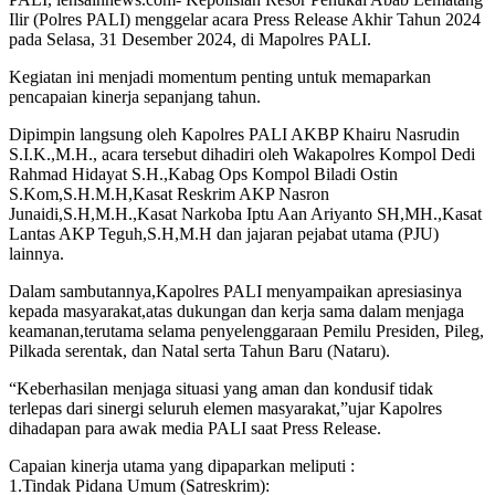
Ilir (Polres PALI) menggelar acara Press Release Akhir Tahun 2024
pada Selasa, 31 Desember 2024, di Mapolres PALI.
Kegiatan ini menjadi momentum penting untuk memaparkan
pencapaian kinerja sepanjang tahun.
Dipimpin langsung oleh Kapolres PALI AKBP Khairu Nasrudin
S.I.K.,M.H., acara tersebut dihadiri oleh Wakapolres Kompol Dedi
Rahmad Hidayat S.H.,Kabag Ops Kompol Biladi Ostin
S.Kom,S.H.M.H,Kasat Reskrim AKP Nasron
Junaidi,S.H,M.H.,Kasat Narkoba Iptu Aan Ariyanto SH,MH.,Kasat
Lantas AKP Teguh,S.H,M.H dan jajaran pejabat utama (PJU)
lainnya.
Dalam sambutannya,Kapolres PALI menyampaikan apresiasinya
kepada masyarakat,atas dukungan dan kerja sama dalam menjaga
keamanan,terutama selama penyelenggaraan Pemilu Presiden, Pileg,
Pilkada serentak, dan Natal serta Tahun Baru (Nataru).
“Keberhasilan menjaga situasi yang aman dan kondusif tidak
terlepas dari sinergi seluruh elemen masyarakat,”ujar Kapolres
dihadapan para awak media PALI saat Press Release.
Capaian kinerja utama yang dipaparkan meliputi :
1.Tindak Pidana Umum (Satreskrim):