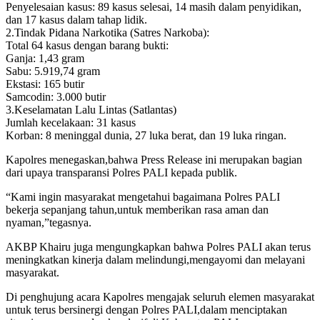
Penyelesaian kasus: 89 kasus selesai, 14 masih dalam penyidikan,
dan 17 kasus dalam tahap lidik.
2.Tindak Pidana Narkotika (Satres Narkoba):
Total 64 kasus dengan barang bukti:
Ganja: 1,43 gram
Sabu: 5.919,74 gram
Ekstasi: 165 butir
Samcodin: 3.000 butir
3.Keselamatan Lalu Lintas (Satlantas)
Jumlah kecelakaan: 31 kasus
Korban: 8 meninggal dunia, 27 luka berat, dan 19 luka ringan.
Kapolres menegaskan,bahwa Press Release ini merupakan bagian
dari upaya transparansi Polres PALI kepada publik.
“Kami ingin masyarakat mengetahui bagaimana Polres PALI
bekerja sepanjang tahun,untuk memberikan rasa aman dan
nyaman,”tegasnya.
AKBP Khairu juga mengungkapkan bahwa Polres PALI akan terus
meningkatkan kinerja dalam melindungi,mengayomi dan melayani
masyarakat.
Di penghujung acara Kapolres mengajak seluruh elemen masyarakat
untuk terus bersinergi dengan Polres PALI,dalam menciptakan