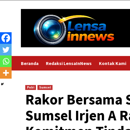
Skip
to
content
Beranda
Redaksi LensaInNews
Kontak Kami
Polri
Sumsel
Rakor Bersama 
Sumsel Irjen A