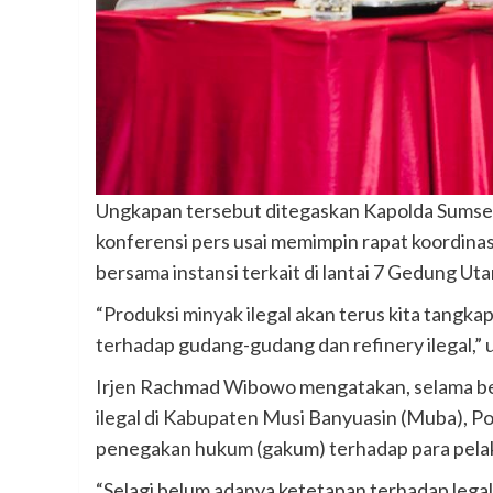
Ungkapan tersebut ditegaskan Kapolda Sumsel
konferensi pers usai memimpin rapat koordinasi 
bersama instansi terkait di lantai 7 Gedung Ut
“Produksi minyak ilegal akan terus kita tangka
terhadap gudang-gudang dan refinery ilegal,” 
Irjen Rachmad Wibowo mengatakan, selama belu
ilegal di Kabupaten Musi Banyuasin (Muba), Po
penegakan hukum (gakum) terhadap para pelaku il
“Selagi belum adanya ketetapan terhadap legal