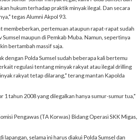
kan hukum terhadap praktik minyak ilegal. Dan secara
nya,” tegas Alumni Akpol 93.
but membeberkan, pertemuan ataupun rapat-rapat sudah
prov Sumsel maupun di Pemkab Muba. Namun, sepertinya
makin bertambah massif saja.
uk dengan Polda Sumsel sudah beberapa kali bertemu
rkait regulasi tentang minyak rakyat atau ilegal drilling
inyak rakyat tetap dilarang,” terang mantan Kapolda
1 tahun 2008 yang dilegalkan hanya sumur-sumur tua,”
 Komisi Pengawas (TA Korwas) Bidang Operasi SKK Migas,
i lapangan, selama ini harus diakui Polda Sumsel dan