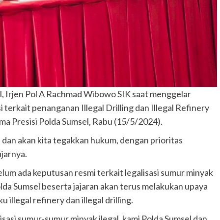
, Irjen Pol A Rachmad Wibowo SIK saat menggelar
terkait penanganan Illegal Drilling dan Illegal Refinery
ama Presisi Polda Sumsel, Rabu (15/5/2024).
p dan akan kita tegakkan hukum, dengan prioritas
ujarnya.
m ada keputusan resmi terkait legalisasi sumur minyak
lda Sumsel beserta jajaran akan terus melakukan upaya
legal refinery dan illegal drilling.
isasi sumur-sumur minyak ilegal, kami Polda Sumsel dan