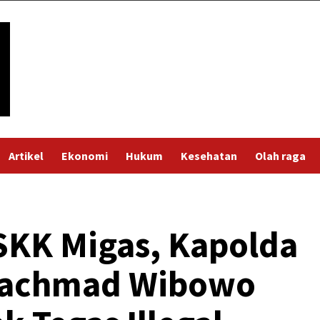
Artikel
Ekonomi
Hukum
Kesehatan
Olah raga
SKK Migas, Kapolda
 Rachmad Wibowo