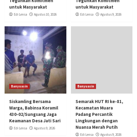
Teguhkan Komitmen
Teguhkan Komitmen
untuk Masyarakat
untuk Masyarakat
Edi Lensa
Agustus 10, 2026
Edi Lensa
Agustus 9, 2026
Banyuasin
Banyuasin
Siskamling Bersama
Semarak HUT RI ke-81,
Warga, Babinsa Koramil
Kecamatan Muara
430-02/Sungsang Jaga
Padang Percantik
Keamanan Desa Jati Sari
Lingkungan dengan
Nuansa Merah Putih
Edi Lensa
Agustus 9, 2026
Edi Lensa
Agustus 9, 2026