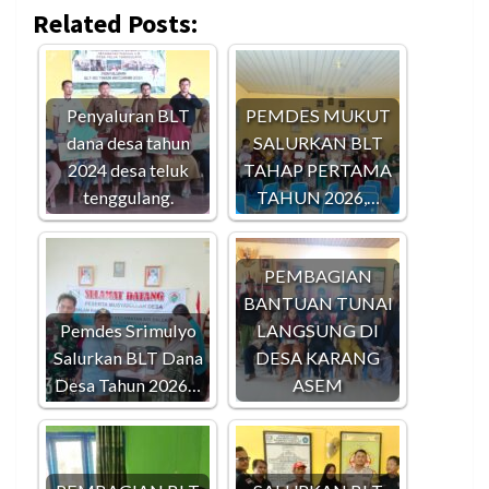
Related Posts:
Penyaluran BLT
PEMDES MUKUT
dana desa tahun
SALURKAN BLT
2024 desa teluk
TAHAP PERTAMA
tenggulang.
TAHUN 2026,…
PEMBAGIAN
BANTUAN TUNAI
Pemdes Srimulyo
LANGSUNG DI
Salurkan BLT Dana
DESA KARANG
Desa Tahun 2026…
ASEM