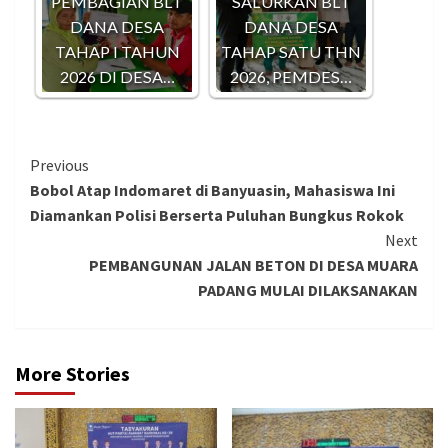
PEMBAGIAN BLT
SALURKAN BLT
DANA DESA
DANA DESA
TAHAP I TAHUN
TAHAP SATU THN
2026 DI DESA…
2026, PEMDES…
Continue
Previous
Bobol Atap Indomaret di Banyuasin, Mahasiswa Ini
Reading
Diamankan Polisi Berserta Puluhan Bungkus Rokok
Next
PEMBANGUNAN JALAN BETON DI DESA MUARA
PADANG MULAI DILAKSANAKAN
More Stories