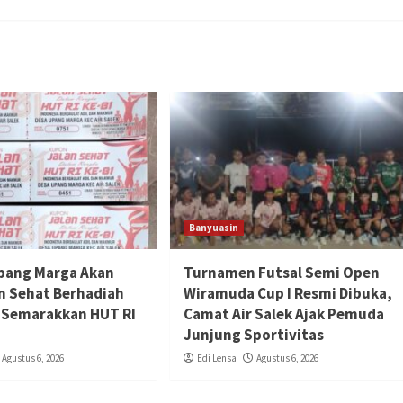
Banyuasin
pang Marga Akan
Turnamen Futsal Semi Open
an Sehat Berhadiah
Wiramuda Cup I Resmi Dibuka,
 Semarakkan HUT RI
Camat Air Salek Ajak Pemuda
Junjung Sportivitas
Agustus 6, 2026
Edi Lensa
Agustus 6, 2026