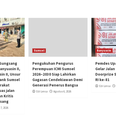
Sumsel
Banyuasin
/Sungsang
Pengukuhan Pengurus
Pemdes Up
nyuasin II,
Perempuan ICMI Sumsel
Gelar Jalan
in II, Unsur
2026–2030 Siap Lahirkan
Doorprize 
ank Sumsel
Gagasan Cendekiawan Demi
RI ke-81
arakat
Generasi Penerus Bangsa
Edi Lensa
as jalan
Edi Lensa
Agustus 6, 2026
 Kritis
gsang
7, 2026