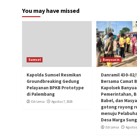
You may have missed
Sumsel
Banyuasin
Kapolda Sumsel Resmikan
Danramil 430-02
Groundbreaking Gedung
Bersama Camat Ba
Pelayanan BPKB Prototype
Kapolsek Banyuas
di Palembang
Pemerintahan, B
Babel, dan Masy
Edi Lensa
Agustus 7, 2026
gotong royong ru
menuju Pelabuhan
Desa Marga Sun
Edi Lensa
Agustus 