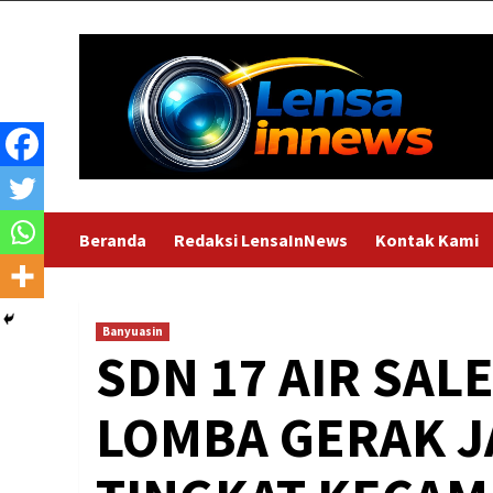
Skip
to
content
Beranda
Redaksi LensaInNews
Kontak Kami
Banyuasin
SDN 17 AIR SAL
LOMBA GERAK J