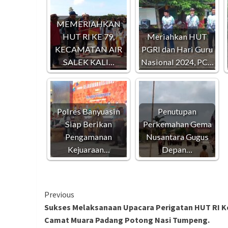
MEMERIAHKAN
HUT RI KE 79,
Meriahkan HUT
KECAMATAN AIR
PGRI dan Hari Guru
SALEK KALI…
Nasional 2024, PC…
Polres Banyuasin
Penutupan
Siap Berikan
Perkemahan Gema
Pengamanan
Nusantara Gugus
Kejuaraan…
Depan…
Continue
Previous
Sukses Melaksanaan Upacara Perigatan HUT RI K
Reading
Camat Muara Padang Potong Nasi Tumpeng.