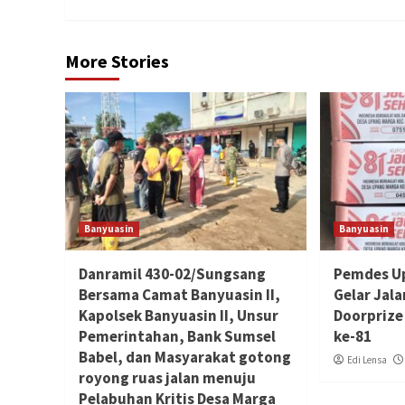
More Stories
Banyuasin
Banyuasin
Danramil 430-02/Sungsang
Pemdes U
Bersama Camat Banyuasin II,
Gelar Jal
Kapolsek Banyuasin II, Unsur
Doorprize
Pemerintahan, Bank Sumsel
ke-81
Babel, dan Masyarakat gotong
Edi Lensa
royong ruas jalan menuju
Pelabuhan Kritis Desa Marga