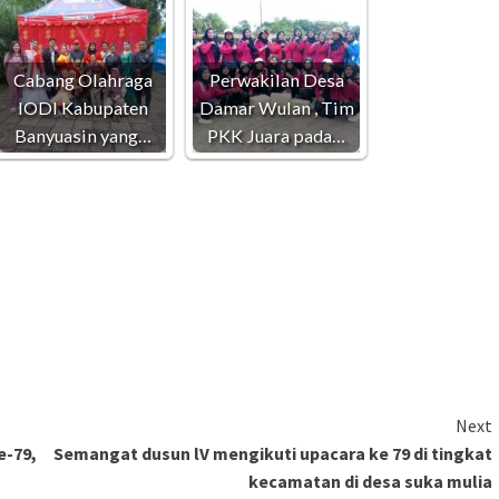
Cabang Olahraga
Perwakilan Desa
IODI Kabupaten
Damar Wulan , Tim
Banyuasin yang…
PKK Juara pada…
Next
e-79,
Semangat dusun lV mengikuti upacara ke 79 di tingkat
kecamatan di desa suka mulia