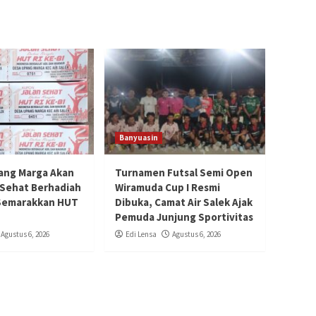
Banyuasin
ang Marga Akan
Turnamen Futsal Semi Open
 Sehat Berhadiah
Wiramuda Cup I Resmi
Semarakkan HUT
Dibuka, Camat Air Salek Ajak
Pemuda Junjung Sportivitas
Agustus 6, 2026
Edi Lensa
Agustus 6, 2026