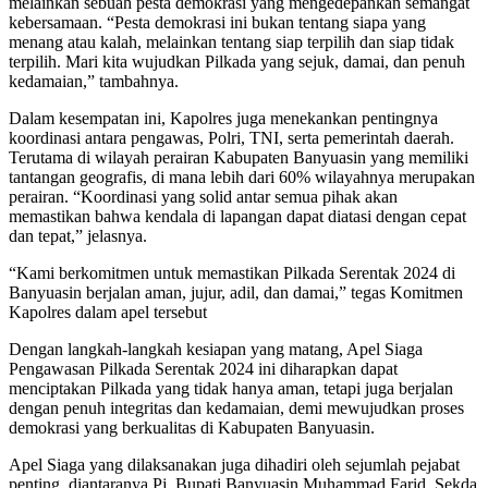
melainkan sebuah pesta demokrasi yang mengedepankan semangat
kebersamaan. “Pesta demokrasi ini bukan tentang siapa yang
menang atau kalah, melainkan tentang siap terpilih dan siap tidak
terpilih. Mari kita wujudkan Pilkada yang sejuk, damai, dan penuh
kedamaian,” tambahnya.
Dalam kesempatan ini, Kapolres juga menekankan pentingnya
koordinasi antara pengawas, Polri, TNI, serta pemerintah daerah.
Terutama di wilayah perairan Kabupaten Banyuasin yang memiliki
tantangan geografis, di mana lebih dari 60% wilayahnya merupakan
perairan. “Koordinasi yang solid antar semua pihak akan
memastikan bahwa kendala di lapangan dapat diatasi dengan cepat
dan tepat,” jelasnya.
“Kami berkomitmen untuk memastikan Pilkada Serentak 2024 di
Banyuasin berjalan aman, jujur, adil, dan damai,” tegas Komitmen
Kapolres dalam apel tersebut
Dengan langkah-langkah kesiapan yang matang, Apel Siaga
Pengawasan Pilkada Serentak 2024 ini diharapkan dapat
menciptakan Pilkada yang tidak hanya aman, tetapi juga berjalan
dengan penuh integritas dan kedamaian, demi mewujudkan proses
demokrasi yang berkualitas di Kabupaten Banyuasin.
Apel Siaga yang dilaksanakan juga dihadiri oleh sejumlah pejabat
penting, diantaranya Pj. Bupati Banyuasin Muhammad Farid, Sekda