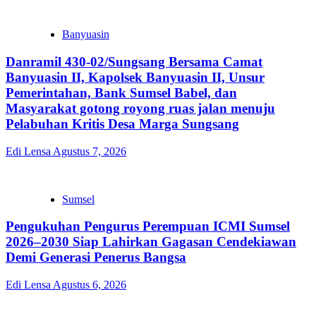
Banyuasin
Danramil 430-02/Sungsang Bersama Camat
Banyuasin II, Kapolsek Banyuasin II, Unsur
Pemerintahan, Bank Sumsel Babel, dan
Masyarakat gotong royong ruas jalan menuju
Pelabuhan Kritis Desa Marga Sungsang
Edi Lensa
Agustus 7, 2026
Sumsel
Pengukuhan Pengurus Perempuan ICMI Sumsel
2026–2030 Siap Lahirkan Gagasan Cendekiawan
Demi Generasi Penerus Bangsa
Edi Lensa
Agustus 6, 2026