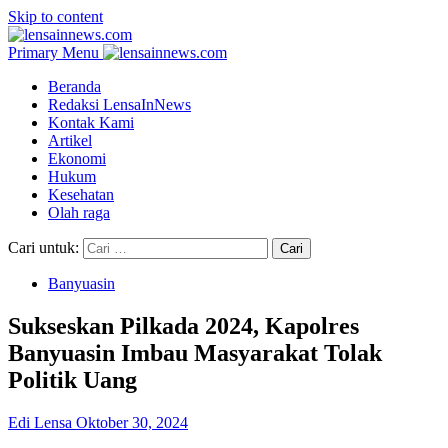
Skip to content
Primary Menu
Beranda
Redaksi LensaInNews
Kontak Kami
Artikel
Ekonomi
Hukum
Kesehatan
Olah raga
Cari untuk:
Banyuasin
Sukseskan Pilkada 2024, Kapolres
Banyuasin Imbau Masyarakat Tolak
Politik Uang
Edi Lensa
Oktober 30, 2024