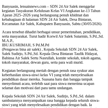
Banyuasin, lensainnews.com – SDN 24 Air Salek menggelar
kegiatan Tasyakuran Kelulusan Kelas VI Angkatan ke-13 Tahun
Ajaran 2025–2026 yang berlangsung penuh khidmat dan
kebahagiaan di halaman SDN 24 Air Salek, Desa Bintaran,
Kecamatan Air Salek, Kabupaten Banyuasin, Sabtu (30/05/2026).
Acara tersebut dihadiri berbagai unsur pemerintahan, pendidikan,
serta masyarakat. Turut hadir Korwil Air Salek Sutarmin, S.Pd.,Sd.
M.A.P.,
IBU.KUSRIMAH, S Pd.M.Pd
(Pengawas bina air salek) , Kepala Sekolah SDN 24 Air Salek,
Salek Sudirjo, S.Pd.,Sd. Kepala Desa Bintaran Taufik Hidayat,
Babinsa Air Salek Sertu Nasrullah, komite sekolah, tokoh agama,
tokoh masyarakat, dewan guru, serta para wali murid.
Kegiatan berlangsung meriah dengan penuh rasa syukur atas
keberhasilan siswa-siswi kelas VI yang telah menyelesaikan
pendidikan dasar mereka. Suasana haru dan bangga tampak
menyelimuti acara, terlebih saat para siswa menerima ucapan
selamat dan motivasi dari para tamu undangan.
Kepala Sekolah SDN 24 Air Salek, Sudirjo, S.Pd.,Sd. dalam
sambutannya menyampaikan rasa bangga kepada seluruh siswa-
siswi yang telah menyelesaikan pendidikan dengan baik. Ia