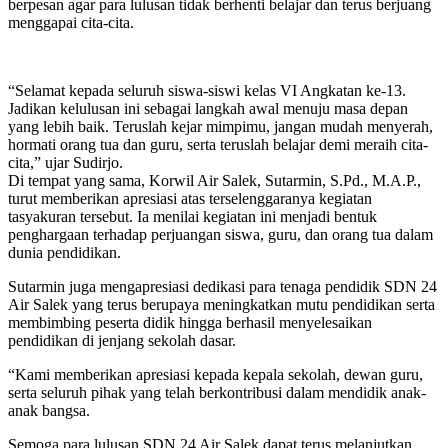
berpesan agar para lulusan tidak berhenti belajar dan terus berjuang
menggapai cita-cita.
“Selamat kepada seluruh siswa-siswi kelas VI Angkatan ke-13.
Jadikan kelulusan ini sebagai langkah awal menuju masa depan
yang lebih baik. Teruslah kejar mimpimu, jangan mudah menyerah,
hormati orang tua dan guru, serta teruslah belajar demi meraih cita-
cita,” ujar Sudirjo.
Di tempat yang sama, Korwil Air Salek, Sutarmin, S.Pd., M.A.P.,
turut memberikan apresiasi atas terselenggaranya kegiatan
tasyakuran tersebut. Ia menilai kegiatan ini menjadi bentuk
penghargaan terhadap perjuangan siswa, guru, dan orang tua dalam
dunia pendidikan.
Sutarmin juga mengapresiasi dedikasi para tenaga pendidik SDN 24
Air Salek yang terus berupaya meningkatkan mutu pendidikan serta
membimbing peserta didik hingga berhasil menyelesaikan
pendidikan di jenjang sekolah dasar.
“Kami memberikan apresiasi kepada kepala sekolah, dewan guru,
serta seluruh pihak yang telah berkontribusi dalam mendidik anak-
anak bangsa.
Semoga para lulusan SDN 24 Air Salek dapat terus melanjutkan