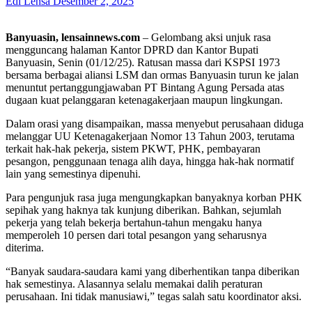
Edi Lensa
Desember 2, 2025
Banyuasin, lensainnews.com
– Gelombang aksi unjuk rasa
mengguncang halaman Kantor DPRD dan Kantor Bupati
Banyuasin, Senin (01/12/25). Ratusan massa dari KSPSI 1973
bersama berbagai aliansi LSM dan ormas Banyuasin turun ke jalan
menuntut pertanggungjawaban PT Bintang Agung Persada atas
dugaan kuat pelanggaran ketenagakerjaan maupun lingkungan.
Dalam orasi yang disampaikan, massa menyebut perusahaan diduga
melanggar UU Ketenagakerjaan Nomor 13 Tahun 2003, terutama
terkait hak-hak pekerja, sistem PKWT, PHK, pembayaran
pesangon, penggunaan tenaga alih daya, hingga hak-hak normatif
lain yang semestinya dipenuhi.
Para pengunjuk rasa juga mengungkapkan banyaknya korban PHK
sepihak yang haknya tak kunjung diberikan. Bahkan, sejumlah
pekerja yang telah bekerja bertahun-tahun mengaku hanya
memperoleh 10 persen dari total pesangon yang seharusnya
diterima.
“Banyak saudara-saudara kami yang diberhentikan tanpa diberikan
hak semestinya. Alasannya selalu memakai dalih peraturan
perusahaan. Ini tidak manusiawi,” tegas salah satu koordinator aksi.