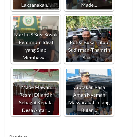
Laksanakan…
Made…
Martin S.Sos: Sosok
Pemimpin Ideal
Polisi Buka Tutup
yang Siap
Sudirman-Thamrin
Membawa…
Saat…
Made Mawan
Ciptakan Rasa
Resmi Dilantik
Aman Nyaman
Sebagai Kepala
Masyarakat Jelang
Desa Antar…
Bulan…
Previous