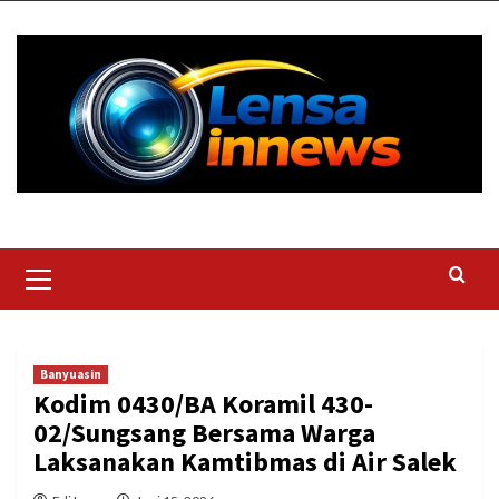
Skip
to
content
Primary
Menu
Banyuasin
Kodim 0430/BA Koramil 430-
02/Sungsang Bersama Warga
Laksanakan Kamtibmas di Air Salek