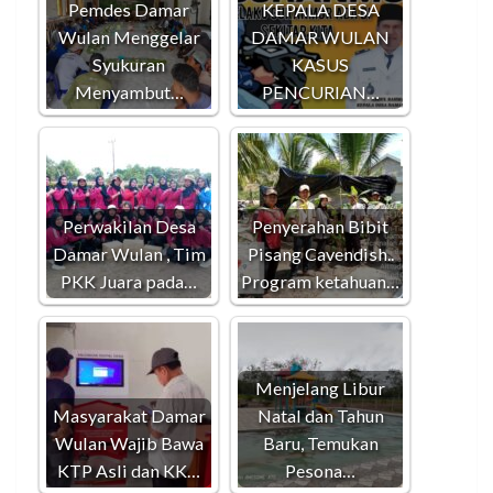
Pemdes Damar
KEPALA DESA
Wulan Menggelar
DAMAR WULAN
Syukuran
KASUS
Menyambut…
PENCURIAN…
Perwakilan Desa
Penyerahan Bibit
Damar Wulan , Tim
Pisang Cavendish..
PKK Juara pada…
Program ketahuan…
Menjelang Libur
Masyarakat Damar
Natal dan Tahun
Wulan Wajib Bawa
Baru, Temukan
KTP Asli dan KK…
Pesona…