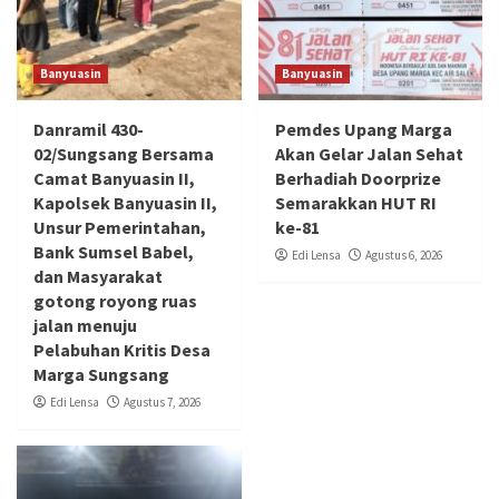
Banyuasin
Banyuasin
Danramil 430-
Pemdes Upang Marga
02/Sungsang Bersama
Akan Gelar Jalan Sehat
Camat Banyuasin II,
Berhadiah Doorprize
Kapolsek Banyuasin II,
Semarakkan HUT RI
Unsur Pemerintahan,
ke-81
Bank Sumsel Babel,
Edi Lensa
Agustus 6, 2026
dan Masyarakat
gotong royong ruas
jalan menuju
Pelabuhan Kritis Desa
Marga Sungsang
Edi Lensa
Agustus 7, 2026