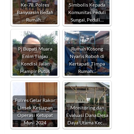
Ke-78, Polres
Simbolis Kepada
Banyuasin Bedah
Komunitas Peduli
Rumah…
Sungai, Peduli…
Pj Bupati Muara
Rumah Kosong
Enim Tinjau
Nyaris Roboh di
Kondisi Jalan
Kertapati Timpa
Hampir Putus
Rumah…
Polres Gelar Rakor
Linsek Kesiapan
Monitoring dan
Operasi Ketupat
Evaluasi Dana Desa
Musi 2024
Daya Utama Kec.…