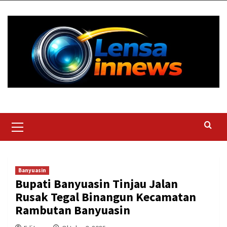
Skip
to
content
Primary
Menu
Banyuasin
Bupati Banyuasin Tinjau Jalan
Rusak Tegal Binangun Kecamatan
Rambutan Banyuasin