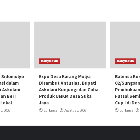
Banyuasin
Banyuasin
 Sidomulyo
Expo Desa Karang Mulya
Babinsa Kor
asi dalam
Disambut Antusias, Bupati
02/Sungsan
i Askolani
Askolani Kunjungi dan Coba
Pembukaan
dan Beri
Produk UMKM Desa Suka
Futsal Sem
 Lokal
Jaya
Cup I di De
6, 2026
Edi Lensa
Agustus 5, 2026
Edi Lensa