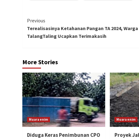
Continue
Previous
Terealisasinya Ketahanan Pangan TA 2024, Warga
Reading
TalangTaling Ucapkan Terimakasih
More Stories
Muara enim
Muara enim
Diduga Keras Penimbunan CPO
‎Proyek J