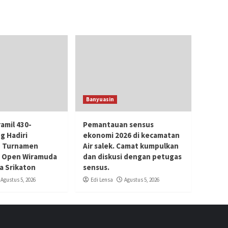
Banyuasin
amil 430-
Pemantauan sensus
g Hadiri
ekonomi 2026 di kecamatan
 Turnamen
Air salek. Camat kumpulkan
i Open Wiramuda
dan diskusi dengan petugas
sa Srikaton
sensus.
Agustus 5, 2026
Edi Lensa
Agustus 5, 2026