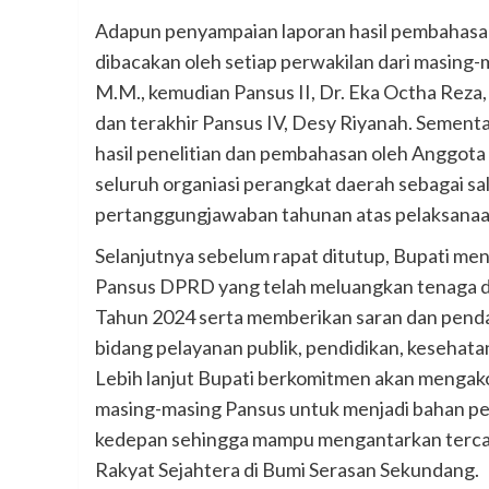
Adapun penyampaian laporan hasil pembahasan 
dibacakan oleh setiap perwakilan dari masing-
M.M., kemudian Pansus II, Dr. Eka Octha Reza, S
dan terakhir Pansus IV, Desy Riyanah. Sementa
hasil penelitian dan pembahasan oleh Anggot
seluruh organiasi perangkat daerah sebagai sa
pertanggungjawaban tahunan atas pelaksanaa
Selanjutnya sebelum rapat ditutup, Bupati me
Pansus DPRD yang telah meluangkan tenaga da
Tahun 2024 serta memberikan saran dan penda
bidang pelayanan publik, pendidikan, kesehatan
Lebih lanjut Bupati berkomitmen akan mengak
masing-masing Pansus untuk menjadi bahan p
kedepan sehingga mampu mengantarkan tercap
Rakyat Sejahtera di Bumi Serasan Sekundang.