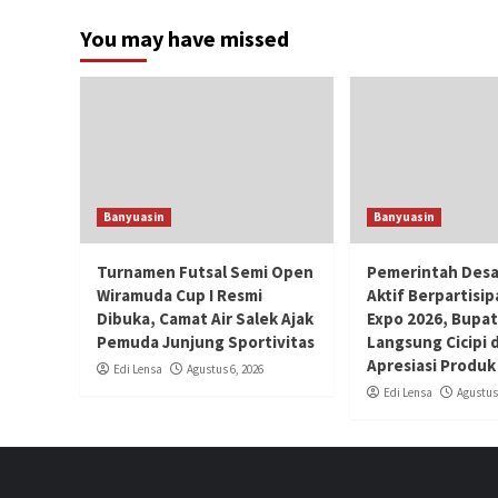
You may have missed
Banyuasin
Banyuasin
Turnamen Futsal Semi Open
Pemerintah Desa
Wiramuda Cup I Resmi
Aktif Berpartisip
Dibuka, Camat Air Salek Ajak
Expo 2026, Bupat
Pemuda Junjung Sportivitas
Langsung Cicipi 
Apresiasi Produk
Edi Lensa
Agustus 6, 2026
Edi Lensa
Agustus 