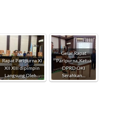
Gelar Rapat
Rapat Paripurna XI
Paripurna, Ketua
XII XIII dipimpin
DPRD OKI
Langsung Oleh…
Serahkan…