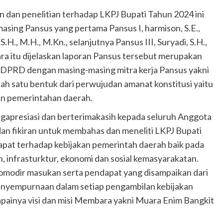
dan penelitian terhadap LKPJ Bupati Tahun 2024 ini
masing Pansus yang pertama Pansus I, harmison, S.E.,
.H., M.H., M.Kn., selanjutnya Pansus III, Suryadi, S.H.,
ra itu dijelaskan laporan Pansus tersebut merupakan
a DPRD dengan masing-masing mitra kerja Pansus yakni
lah satu bentuk dari perwujudan amanat konstitusi yaitu
n pemerintahan daerah.
ngapresiasi dan berterimakasih kepada seluruh Anggota
n fikiran untuk membahas dan meneliti LKPJ Bupati
pat terhadap kebijakan pemerintah daerah baik pada
, infrasturktur, ekonomi dan sosial kemasyarakatan.
omodir masukan serta pendapat yang disampaikan dari
enyempurnaan dalam setiap pengambilan kebijakan
ainya visi dan misi Membara yakni Muara Enim Bangkit