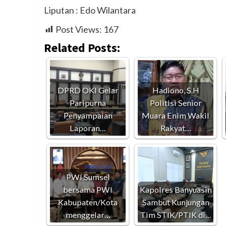
Liputan : Edo Wilantara
Post Views:
167
Related Posts:
DPRD OKI Gelar
Hadiono, S.H
Paripurna
Politisi Senior
Penyampaian
Muara Enim Wakil
Laporan…
Rakyat…
PWI Sumsel
bersama PWI
Kapolres Banyuasin
Kabupaten/Kota
Sambut Kunjungan
menggelar…
Tim STIK/PTIK di…