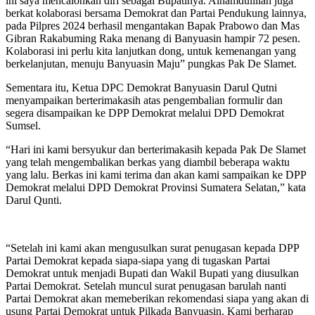
ini saya mencalonkan diri sebagai Bupatinya. Alhamdulillah juga
berkat kolaborasi bersama Demokrat dan Partai Pendukung lainnya,
pada Pilpres 2024 berhasil mengantakan Bapak Prabowo dan Mas
Gibran Rakabuming Raka menang di Banyuasin hampir 72 pesen.
Kolaborasi ini perlu kita lanjutkan dong, untuk kemenangan yang
berkelanjutan, menuju Banyuasin Maju” pungkas Pak De Slamet.
Sementara itu, Ketua DPC Demokrat Banyuasin Darul Qutni
menyampaikan berterimakasih atas pengembalian formulir dan
segera disampaikan ke DPP Demokrat melalui DPD Demokrat
Sumsel.
“Hari ini kami bersyukur dan berterimakasih kepada Pak De Slamet
yang telah mengembalikan berkas yang diambil beberapa waktu
yang lalu. Berkas ini kami terima dan akan kami sampaikan ke DPP
Demokrat melalui DPD Demokrat Provinsi Sumatera Selatan,” kata
Darul Qunti.
“Setelah ini kami akan mengusulkan surat penugasan kepada DPP
Partai Demokrat kepada siapa-siapa yang di tugaskan Partai
Demokrat untuk menjadi Bupati dan Wakil Bupati yang diusulkan
Partai Demokrat. Setelah muncul surat penugasan barulah nanti
Partai Demokrat akan memeberikan rekomendasi siapa yang akan di
usung Partai Demokrat untuk Pilkada Banyuasin. Kami berharap