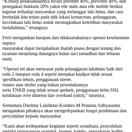
“Konsep pelaksanaannya secara preemtif 40%, preventif 40%, dan
penegakan hukkum 20% yakni etle statis atau etle mobile berikut
teguran terhadap masyarakat yang melanggar lalu lintas, dan cara
bertindak kita terjun pada titik lokasi kemacetan, pelanggaran,
kecelakaan lalu lintas untuk meningkatkan ketertiban masyarakat
berlalulintas,” terangnya.
Ferri mengatakan harapan dari dilaksanakannya operasi keselamatan
supaya
masyarakat dapat menjalankan ibadah puasa dengan tenang dan
nyaman menjelang datangnya bulan suci ramadhan dan lebaran
nanti.
“Operasi ini akan menyasar pada pelanggaran lalulintas baik dari
roda 2 maupun roda 4 seperti memakai knalpot tidak sesuai
spesifikasi tehnis, penggunaan sirene,
rotator atau strobo yang bukan peruntukannya
serta TNKB yang tidak sesuai spektek, penggunaan helm SNI,
kendaraan over dimensi dan overload (odol),” tuturnya.
Sementara Direktur Lalulintas Kombes M Pratama Adhyasastra
mengatakan pihaknya akan mengedepankan fungsi pembinaan dan
penyuluhan kepada masyarakat.
“Kami akan kedepankan kegiatan seperti sosialisasi, penyuluhan
melalui pemasangan spanduk, banner, baleho, penyebaran leaflet