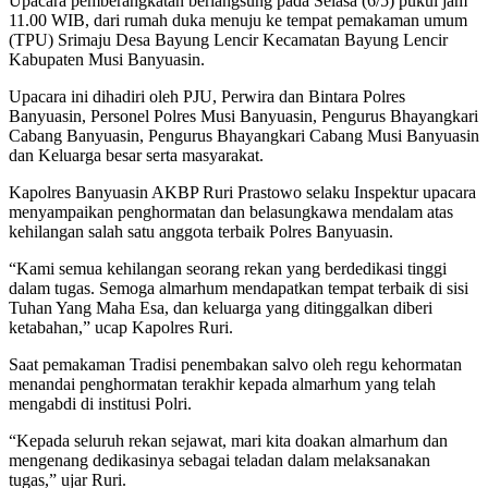
Upacara pemberangkatan berlangsung pada Selasa (6/5) pukul jam
11.00 WIB, dari rumah duka menuju ke tempat pemakaman umum
(TPU) Srimaju Desa Bayung Lencir Kecamatan Bayung Lencir
Kabupaten Musi Banyuasin.
Upacara ini dihadiri oleh PJU, Perwira dan Bintara Polres
Banyuasin, Personel Polres Musi Banyuasin, Pengurus Bhayangkari
Cabang Banyuasin, Pengurus Bhayangkari Cabang Musi Banyuasin
dan Keluarga besar serta masyarakat.
Kapolres Banyuasin AKBP Ruri Prastowo selaku Inspektur upacara
menyampaikan penghormatan dan belasungkawa mendalam atas
kehilangan salah satu anggota terbaik Polres Banyuasin.
“Kami semua kehilangan seorang rekan yang berdedikasi tinggi
dalam tugas. Semoga almarhum mendapatkan tempat terbaik di sisi
Tuhan Yang Maha Esa, dan keluarga yang ditinggalkan diberi
ketabahan,” ucap Kapolres Ruri.
Saat pemakaman Tradisi penembakan salvo oleh regu kehormatan
menandai penghormatan terakhir kepada almarhum yang telah
mengabdi di institusi Polri.
“Kepada seluruh rekan sejawat, mari kita doakan almarhum dan
mengenang dedikasinya sebagai teladan dalam melaksanakan
tugas,” ujar Ruri.