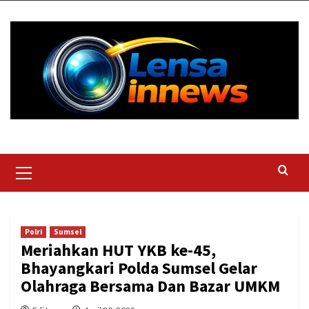
Skip
to
content
Primary
Menu
Polri
Sumsel
Meriahkan HUT YKB ke-45,
Bhayangkari Polda Sumsel Gelar
Olahraga Bersama Dan Bazar UMKM