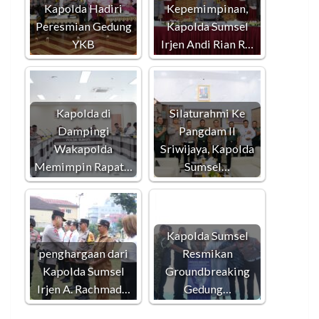
Kapolda Hadiri
Kepemimpinan,
Peresmian Gedung
Kapolda Sumsel
YKB
Irjen Andi Rian R…
Kapolda di
Silaturahmi Ke
Dampingi
Pangdam II
Wakapolda
Sriwijaya, Kapolda
Memimpin Rapat…
Sumsel…
Kapolda Sumsel
penghargaan dari
Resmikan
Kapolda Sumsel
Groundbreaking
Irjen A. Rachmad…
Gedung…