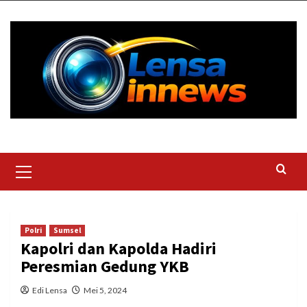
Skip
to
content
Primary
Menu
Polri
Sumsel
Kapolri dan Kapolda Hadiri
Peresmian Gedung YKB
Edi Lensa
Mei 5, 2024