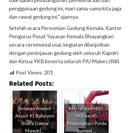
baik dalam pembangunan, pemeliharaan dan
penggunaan gedung ini, mari sama-sama kita jaga
dan rawat gedung ini,” ujarnya.
Setelah acara Peresmian Gedung Kemala, Kantor
Pengurus Pusat Yayasan Kemala Bhayangkari
secara ceremonial usai, kegiatan dilanjutkan
dengan peninjauan gedung oleh seluruh Kapolri
dan Ketua YKB beserta seluruh PJU Mabes.(Rill)
Post Views:
201
Related Posts:
Belasan Alumni
Meriahkan HUT
Akpol 91 Batalyon
YKB ke-45,
Bhara Daksa
Bhayangkari Polda
Masuki…
Sumsel…