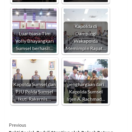
Kapolda di
Luar biasa Tim
Dampingi
Volly Bhayangkari
Wakapolda
Sumsel berhasil…
Memimpin Rapat…
Kapolda Sumsel dan
penghargaan dari
PJU Polda Sumsel
Kapolda Sumsel
Ikuti Rakernis…
Irjen A. Rachmad…
Continue
Previous