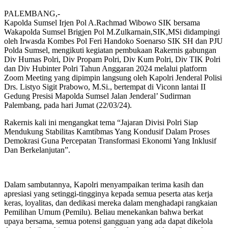
PALEMBANG,-
Kapolda Sumsel Irjen Pol A.Rachmad Wibowo SIK bersama
Wakapolda Sumsel Brigjen Pol M.Zulkarnain,SIK,MSi didampingi
oleh Irwasda Kombes Pol Feri Handoko Soenarso SIK SH dan PJU
Polda Sumsel, mengikuti kegiatan pembukaan Rakernis gabungan
Div Humas Polri, Div Propam Polri, Div Kum Polri, Div TIK Polri
dan Div Hubinter Polri Tahun Anggaran 2024 melalui platform
Zoom Meeting yang dipimpin langsung oleh Kapolri Jenderal Polisi
Drs. Listyo Sigit Prabowo, M.Si., bertempat di Viconn lantai II
Gedung Presisi Mapolda Sumsel Jalan Jenderal’ Sudirman
Palembang, pada hari Jumat (22/03/24).
Rakernis kali ini mengangkat tema “Jajaran Divisi Polri Siap
Mendukung Stabilitas Kamtibmas Yang Kondusif Dalam Proses
Demokrasi Guna Percepatan Transformasi Ekonomi Yang Inklusif
Dan Berkelanjutan”.
Dalam sambutannya, Kapolri menyampaikan terima kasih dan
apresiasi yang setinggi-tingginya kepada semua peserta atas kerja
keras, loyalitas, dan dedikasi mereka dalam menghadapi rangkaian
Pemilihan Umum (Pemilu). Beliau menekankan bahwa berkat
upaya bersama, semua potensi gangguan yang ada dapat dikelola