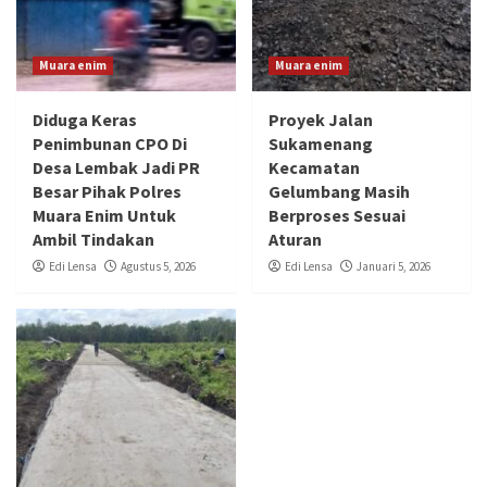
Muara enim
Muara enim
Diduga Keras
‎Proyek Jalan
Penimbunan CPO Di
Sukamenang
Desa Lembak Jadi PR
Kecamatan
Besar Pihak Polres
Gelumbang Masih
Muara Enim Untuk
Berproses Sesuai
Ambil Tindakan
Aturan
Edi Lensa
Agustus 5, 2026
Edi Lensa
Januari 5, 2026