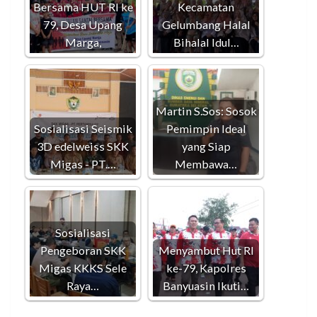
Bersama HUT RI ke
Kecamatan
79, Desa Upang
Gelumbang Halal
Marga,
Bihalal Idul…
Martin S.Sos: Sosok
Sosialisasi Seismik
Pemimpin Ideal
3D edelweiss SKK
yang Siap
Migas - PT.…
Membawa…
Sosialisasi
Pengeboran SKK
Menyambut Hut RI
Migas KKKS Sele
ke-79, Kapolres
Raya…
Banyuasin Ikuti…