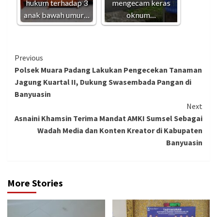
hukum terhadap 3
mengecam keras
anak bawah umur…
oknum…
Continue
Previous
Polsek Muara Padang Lakukan Pengecekan Tanaman
Reading
Jagung Kuartal II, Dukung Swasembada Pangan di
Banyuasin
Next
Asnaini Khamsin Terima Mandat AMKI Sumsel Sebagai
Wadah Media dan Konten Kreator di Kabupaten
Banyuasin
More Stories