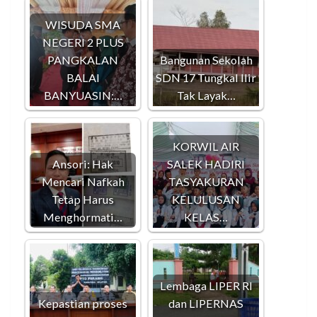
WISUDA SMA
NEGERI 2 PLUS
PANGKALAN
Bangunan Sekolah
BALAI
SDN 17 Tungkal Ilir
BANYUASIN:…
Tak Layak…
KORWIL AIR
Ansori: Hak
SALEK HADIRI
Mencari Nafkah
TASYAKURAN
Tetap Harus
KELULUSAN
Menghormati…
KELAS…
Lembaga LIPER RI
Kepastian proses
dan LIPERNAS