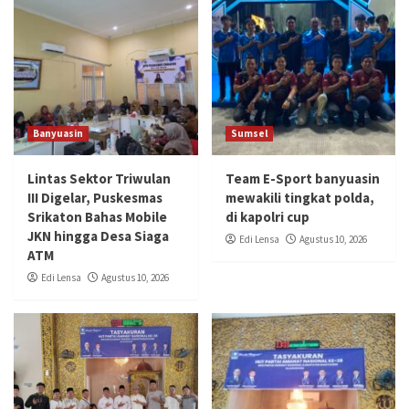
Banyuasin
Sumsel
Lintas Sektor Triwulan
Team E-Sport banyuasin
III Digelar, Puskesmas
mewakili tingkat polda,
Srikaton Bahas Mobile
di kapolri cup
JKN hingga Desa Siaga
Edi Lensa
Agustus 10, 2026
ATM
Edi Lensa
Agustus 10, 2026