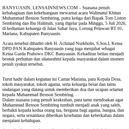
BANYUASIN, LENSAINNEWS.COM – Suasana penuh
kebahagiaan dan kekeluargaan mewarnai acara Walimatul Khitan
Muhammad Benson Sembiring, putra ketiga dari Bapak Tom Liston
Sembiring dan Ibu Halimah, yang digelar pada Minggu, 5 Juli 2026,
di kediaman keluarga di Jalan Sabar Jaya, Lorong Pelawan RT 01,
Mariana, Kabupaten Banyuasin.
Acara tersebut dihadiri oleh H. Achmad Nurkholis, S.Sos.I, Ketua
DPD PAN Kabupaten Banyuasin yang juga menjabat sebagai
Ketua Garda Prabowo DKC Banyuasin. Kehadiran beliau menjadi
bentuk perhatian dan silaturahmi kepada masyarakat dalam momen
penuh syukur tersebut.
Turut hadir dalam kegiatan ini Camat Mariana, para Kepala Desa,
tokoh masyarakat, tokoh agama, serta keluarga besar dan tamu
undangan yang datang untuk memberikan doa dan ucapan selamat
kepada Muhammad Benson Sembiring.
Dalam suasana yang penuh keakraban, para tamu mendoakan agar
Muhammad Benson Sembiring tumbuh menjadi anak yang saleh,
berbakti kepada kedua orang tua, berguna bagi agama, bangsa, dan
negara, serta senantiasa diberikan kesehatan dan keberkahan dalam
menjalani kehidupan.