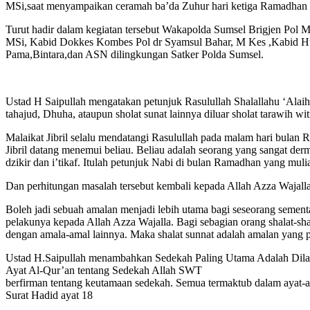
MSi,saat menyampaikan ceramah ba’da Zuhur hari ketiga Ramadhan 
Turut hadir dalam kegiatan tersebut Wakapolda Sumsel Brigjen P
MSi, Kabid Dokkes Kombes Pol dr Syamsul Bahar, M Kes ,Kabid Hu
Pama,Bintara,dan ASN dilingkungan Satker Polda Sumsel.
Ustad H Saipullah mengatakan petunjuk Rasulullah Shalallahu ‘Alaih
tahajud, Dhuha, ataupun sholat sunat lainnya diluar sholat tarawih w
Malaikat Jibril selalu mendatangi Rasulullah pada malam hari bulan
Jibril datang menemui beliau. Beliau adalah seorang yang sangat d
dzikir dan i’tikaf. Itulah petunjuk Nabi di bulan Ramadhan yang mulia
Dan perhitungan masalah tersebut kembali kepada Allah Azza Wajalla,
Boleh jadi sebuah amalan menjadi lebih utama bagi seseorang sementa
pelakunya kepada Allah Azza Wajalla. Bagi sebagian orang shalat-sh
dengan amala-amal lainnya. Maka shalat sunnat adalah amalan yang pa
Ustad H.Saipullah menambahkan Sedekah Paling Utama Adalah Dilakuk
Ayat Al-Qur’an tentang Sedekah Allah SWT
berfirman tentang keutamaan sedekah. Semua termaktub dalam ayat-a
Surat Hadid ayat 18