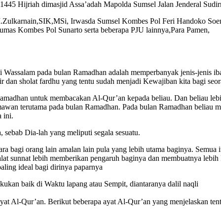
1445 Hijriah dimasjid Assa’adah Mapolda Sumsel Jalan Jenderal Su
ol M.Zulkarnain,SIK,MSi, Irwasda Sumsel Kombes Pol Feri Handoko 
mas Kombes Pol Sunarto serta beberapa PJU lainnya,Para Pamen,
i Wassalam pada bulan Ramadhan adalah memperbanyak jenis-jenis ibada
itir dan sholat fardhu yang tentu sudah menjadi Kewajiban kita bagi seo
 Ramadhan untuk membacakan Al-Qur’an kepada beliau. Dan beliau lebi
ermawan terutama pada bulan Ramadhan. Pada bulan Ramadhan beliau m
 ini.
 sebab Dia-lah yang meliputi segala sesuatu.
ra bagi orang lain amalan lain pula yang lebih utama baginya. Semua i
alat sunnat lebih memberikan pengaruh baginya dan membuatnya lebih 
ling ideal bagi dirinya paparnya
an baik di Waktu lapang atau Sempit, diantaranya dalil naqli
yat Al-Qur’an. Berikut beberapa ayat Al-Qur’an yang menjelaskan ten