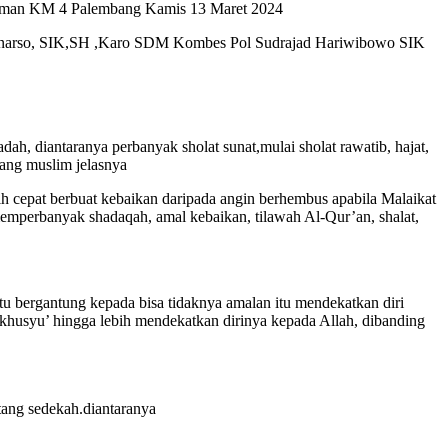
dirman KM 4 Palembang Kamis 13 Maret 2024
Soenarso, SIK,SH ,Karo SDM Kombes Pol Sudrajad Hariwibowo SIK
h, diantaranya perbanyak sholat sunat,mulai sholat rawatib, hajat,
rang muslim jelasnya
h cepat berbuat kebaikan daripada angin berhembus apabila Malaikat
emperbanyak shadaqah, amal kebaikan, tilawah Al-Qur’an, shalat,
tu bergantung kepada bisa tidaknya amalan itu mendekatkan diri
khusyu’ hingga lebih mendekatkan dirinya kepada Allah, dibanding
tang sedekah.diantaranya