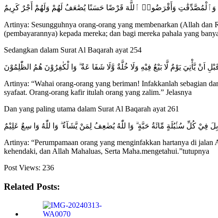
َ وَٱلْمُصَّدِّقَٰتِ وَأَقْرَضُوا۟ ٱللَّهَ قَرْضًا حَسَنًا يُضَٰعَفُ لَهُمْ وَلَهُمْ أَجْرٌ كَرِيمٌ
Artinya: Sesungguhnya orang-orang yang membenarkan (Allah dan Ra
(pembayarannya) kepada mereka; dan bagi mereka pahala yang bany
Sedangkan dalam Surat Al Baqarah ayat 254
ْ قَبْلِ اَنْ يَّأْتِيَ يَوْمٌ لَّا بَيْعٌ فِيْهِ وَلَا خُلَّةٌ وَّلَا شَفَا عَةٌ ۗ وَا لْكٰفِرُوْنَ هُمُ الظّٰلِمُوْنَ
Artinya: “Wahai orang-orang yang beriman! Infakkanlah sebagian dari r
syafaat. Orang-orang kafir itulah orang yang zalim.” Jelasnya
Dan yang paling utama dalam Surat Al Baqarah ayat 261
ِلَ فِيْ كُلِّ سُنْۢبُلَةٍ مِّائَةُ حَبَّةٍ ۗ وَا للّٰهُ يُضٰعِفُ لِمَنْ يَّشَآءُ ۗ وَا للّٰهُ وَا سِعٌ عَلِيْمٌ
Artinya: “Perumpamaan orang yang menginfakkan hartanya di jalan Alla
kehendaki, dan Allah Mahaluas, Serta Maha.mengetahui.”tutupnya
Post Views:
236
Related Posts: