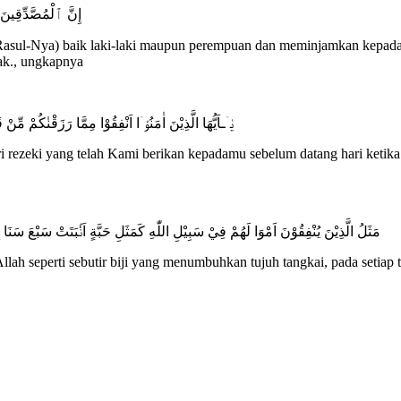
إِنَّ ٱلْمُصَّدِّقِين
sul-Nya) baik laki-laki maupun perempuan dan meminjamkan kepada A
ak., ungkapnya
يٰۤـاَيُّهَا الَّذِيْنَ اٰمَنُوْۤا اَنْفِقُوْا مِمَّا رَزَقْنٰكُمْ مِّن
ezeki yang telah Kami berikan kepadamu sebelum datang hari ketika tida
مَثَلُ الَّذِيْنَ يُنْفِقُوْنَ اَمْوَا لَهُمْ فِيْ سَبِيْلِ اللّٰهِ كَمَثَلِ حَبَّةٍ اَنْۢبَتَتْ سَبْعَ سَنَا ب
h seperti sebutir biji yang menumbuhkan tujuh tangkai, pada setiap ta