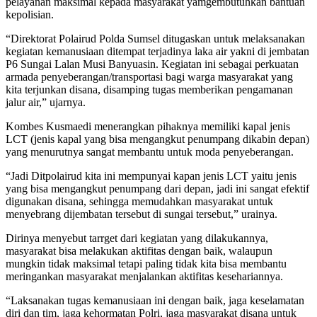
pelayanan maksimal kepada masyarakat yamgembutuhkan bantuan
kepolisian.
“Direktorat Polairud Polda Sumsel ditugaskan untuk melaksanakan
kegiatan kemanusiaan ditempat terjadinya laka air yakni di jembatan
P6 Sungai Lalan Musi Banyuasin. Kegiatan ini sebagai perkuatan
armada penyeberangan/transportasi bagi warga masyarakat yang
kita terjunkan disana, disamping tugas memberikan pengamanan
jalur air,” ujarnya.
Kombes Kusmaedi menerangkan pihaknya memiliki kapal jenis
LCT (jenis kapal yang bisa mengangkut penumpang dikabin depan)
yang menurutnya sangat membantu untuk moda penyeberangan.
“Jadi Ditpolairud kita ini mempunyai kapan jenis LCT yaitu jenis
yang bisa mengangkut penumpang dari depan, jadi ini sangat efektif
digunakan disana, sehingga memudahkan masyarakat untuk
menyebrang dijembatan tersebut di sungai tersebut,” urainya.
Dirinya menyebut tarrget dari kegiatan yang dilakukannya,
masyarakat bisa melakukan aktifitas dengan baik, walaupun
mungkin tidak maksimal tetapi paling tidak kita bisa membantu
meringankan masyarakat menjalankan aktifitas kesehariannya.
“Laksanakan tugas kemanusiaan ini dengan baik, jaga keselamatan
diri dan tim, jaga kehormatan Polri, jaga masyarakat disana untuk