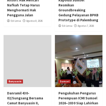
Ansori: Hak Mencari
Kapolda Sumsel
Nafkah Tetap Harus
Resmikan
Menghormati Hak
Groundbreaking
Pengguna Jalan
Gedung Pelayanan BPKB
Prototype di Palembang
Edi Lensa
Agustus 8, 2026
Edi Lensa
Agustus 7, 2026
Banyuasin
Sumsel
Danramil 430-
Pengukuhan Pengurus
02/Sungsang Bersama
Perempuan ICMI Sumsel
Camat Banyuasin II,
2026–2030 Siap Lahirkan