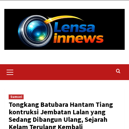
Skip
to
content
Primary
Menu
Sumsel
Tongkang Batubara Hantam Tiang
kontruksi Jembatan Lalan yang
Sedang Dibangun Ulang, Sejarah
Kelam Terulang Kembali