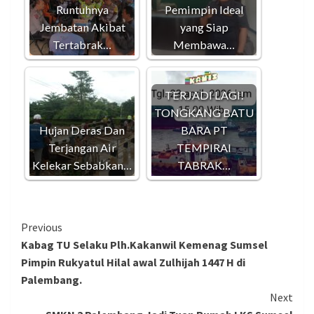
Runtuhnya
Pemimpin Ideal
Jembatan Akibat
yang Siap
Tertabrak…
Membawa…
TERJADI LAGI!
TONGKANG BATU
Hujan Deras Dan
BARA PT
Terjangan Air
TEMPIRAI
Kelekar Sebabkan…
TABRAK…
Continue
Previous
Kabag TU Selaku Plh.Kakanwil Kemenag Sumsel
Reading
Pimpin Rukyatul Hilal awal Zulhijah 1447 H di
Palembang.
Next