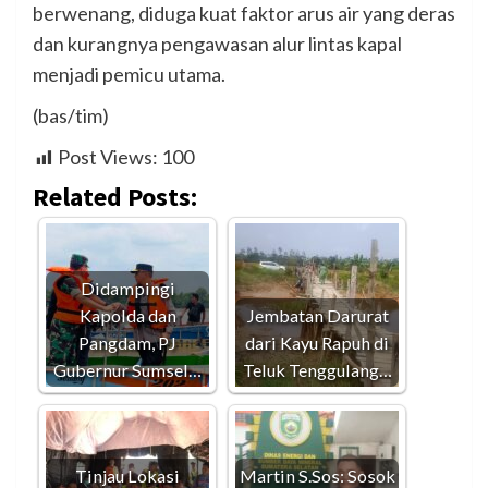
berwenang, diduga kuat faktor arus air yang deras
dan kurangnya pengawasan alur lintas kapal
menjadi pemicu utama.
(bas/tim)
Post Views:
100
Related Posts:
Didampingi
Kapolda dan
Jembatan Darurat
Pangdam, PJ
dari Kayu Rapuh di
Gubernur Sumsel…
Teluk Tenggulang…
Tinjau Lokasi
Martin S.Sos: Sosok