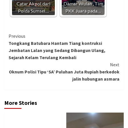
Catar Akpol dari
Damar Wulan , Tim
Polda Sumsel…
PKK Juara pada…
Continue
Previous
Tongkang Batubara Hantam Tiang kontruksi
Reading
Jembatan Lalan yang Sedang Dibangun Ulang,
Sejarah Kelam Terulang Kembali
Next
Oknum Polisi Tipu ‘SA’ Puluhan Juta Rupiah berkedok
jalin hubungan asmara
More Stories