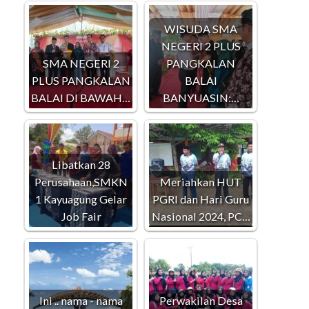
WISUDA SMA
NEGERI 2 PLUS
SMA NEGERI 2
PANGKALAN
PLUS PANGKALAN
BALAI
BALAI DI BAWAH…
BANYUASIN:…
Libatkan 28
Perusahaan,SMKN
Meriahkan HUT
1 Kayuagung Gelar
PGRI dan Hari Guru
Job Fair
Nasional 2024, PC…
Ini .. nama - nama
Perwakilan Desa