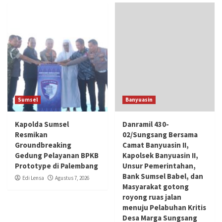
Sumsel
Banyuasin
Kapolda Sumsel
Danramil 430-
Resmikan
02/Sungsang Bersama
Groundbreaking
Camat Banyuasin II,
Gedung Pelayanan BPKB
Kapolsek Banyuasin II,
Prototype di Palembang
Unsur Pemerintahan,
Bank Sumsel Babel, dan
Edi Lensa
Agustus 7, 2026
Masyarakat gotong
royong ruas jalan
menuju Pelabuhan Kritis
Desa Marga Sungsang