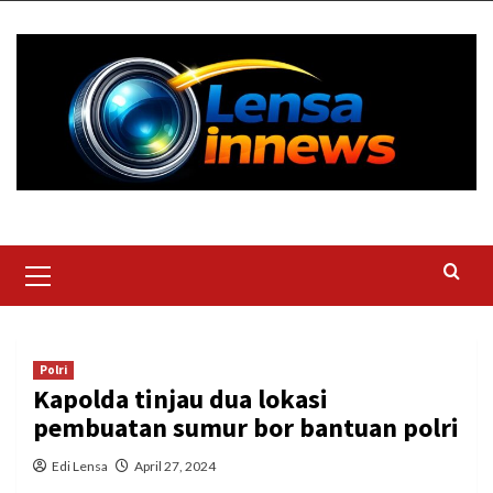
Skip
to
content
Primary
Menu
Polri
Kapolda tinjau dua lokasi
pembuatan sumur bor bantuan polri
Edi Lensa
April 27, 2024