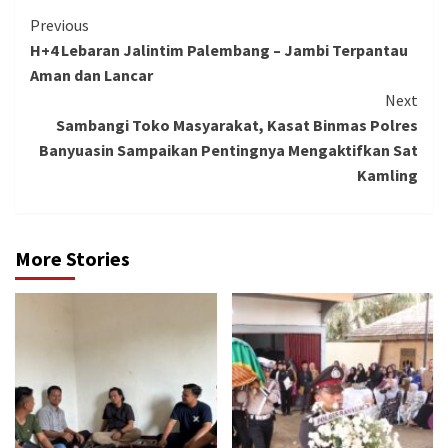
Continue
Previous
H+4 Lebaran Jalintim Palembang – Jambi Terpantau
Reading
Aman dan Lancar
Next
Sambangi Toko Masyarakat, Kasat Binmas Polres
Banyuasin Sampaikan Pentingnya Mengaktifkan Sat
Kamling
More Stories