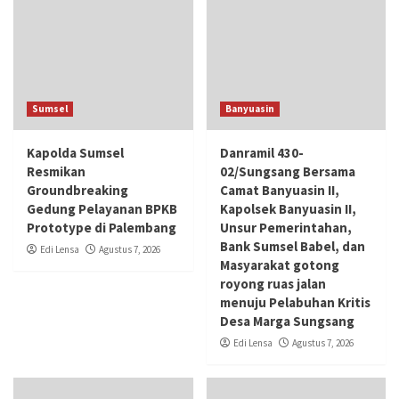
Sumsel
Banyuasin
Kapolda Sumsel
Danramil 430-
Resmikan
02/Sungsang Bersama
Groundbreaking
Camat Banyuasin II,
Gedung Pelayanan BPKB
Kapolsek Banyuasin II,
Prototype di Palembang
Unsur Pemerintahan,
Bank Sumsel Babel, dan
Edi Lensa
Agustus 7, 2026
Masyarakat gotong
royong ruas jalan
menuju Pelabuhan Kritis
Desa Marga Sungsang
Edi Lensa
Agustus 7, 2026