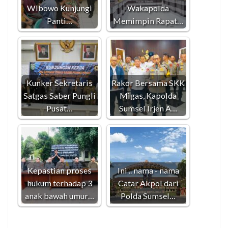
Wibowo Kunjungi
Wakapolda
Panti…
Memimpin Rapat…
Kunker Sekretaris
Rakor Bersama SKK
Satgas Saber Pungli
Migas, Kapolda
Pusat…
Sumsel Irjen A…
Kepastian proses
Ini .. nama - nama
hukum terhadap 3
Catar Akpol dari
anak bawah umur…
Polda Sumsel…