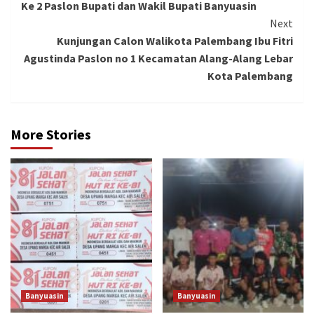
Ke 2 Paslon Bupati dan Wakil Bupati Banyuasin
Next
Kunjungan Calon Walikota Palembang Ibu Fitri
Agustinda Paslon no 1 Kecamatan Alang-Alang Lebar
Kota Palembang
More Stories
Banyuasin
Banyuasin