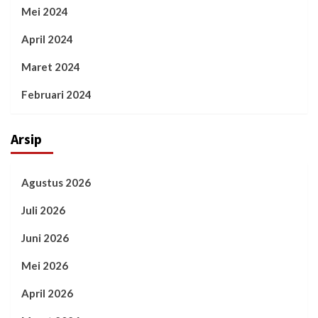
Mei 2024
April 2024
Maret 2024
Februari 2024
Arsip
Agustus 2026
Juli 2026
Juni 2026
Mei 2026
April 2026