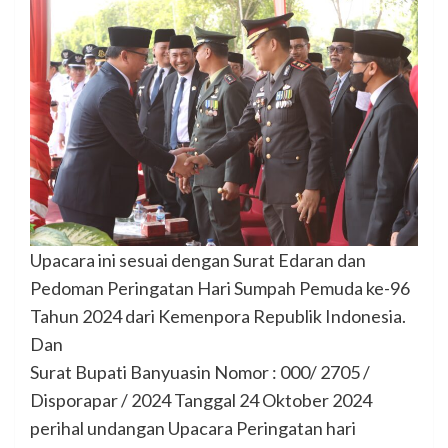
Upacara ini sesuai dengan Surat Edaran dan
Pedoman Peringatan Hari Sumpah Pemuda ke-96
Tahun 2024 dari Kemenpora Republik Indonesia.
Dan
Surat Bupati Banyuasin Nomor : 000/ 2705 /
Disporapar / 2024 Tanggal 24 Oktober 2024
perihal undangan Upacara Peringatan hari