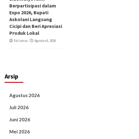
Berpartisipasi dalam
Expo 2026, Bupati
Askolani Langsung
Cicipi dan Beri Apresiasi
Produk Lokal
Edi Lensa
Agustus 6, 2026
Arsip
Agustus 2026
Juli 2026
Juni 2026
Mei 2026