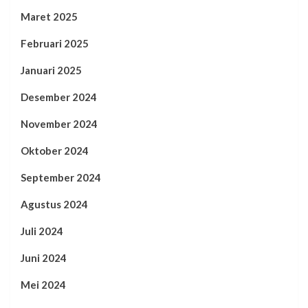
Maret 2025
Februari 2025
Januari 2025
Desember 2024
November 2024
Oktober 2024
September 2024
Agustus 2024
Juli 2024
Juni 2024
Mei 2024