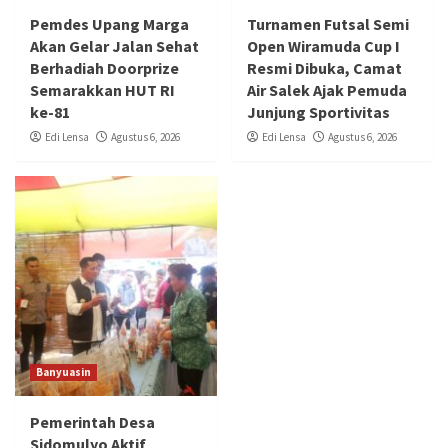
Pemdes Upang Marga
Turnamen Futsal Semi
Akan Gelar Jalan Sehat
Open Wiramuda Cup I
Berhadiah Doorprize
Resmi Dibuka, Camat
Semarakkan HUT RI
Air Salek Ajak Pemuda
ke-81
Junjung Sportivitas
Edi Lensa
Agustus 6, 2026
Edi Lensa
Agustus 6, 2026
Banyuasin
Pemerintah Desa
Sidomulyo Aktif