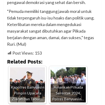
pengawal demokrasi yang sehat dan bersih.
“Pemuda memiliki tanggung jawab moral untuk
tidak terpengaruh isu-isu hoaks dan politik uang.
Keterlibatan mereka dalam mengedukasi
masyarakat sangat dibutuhkan agar Pilkada
berjalan dengan aman, damai, dan sukses,” tegas
Ruri. (Mul)
Post Views:
153
Related Posts:
Kapolres Banyuasin
Amankan Pilkada
Pimpin Upacara
Serentak 2024,
Ziarah dan Tabur…
Polres Banyuasin…