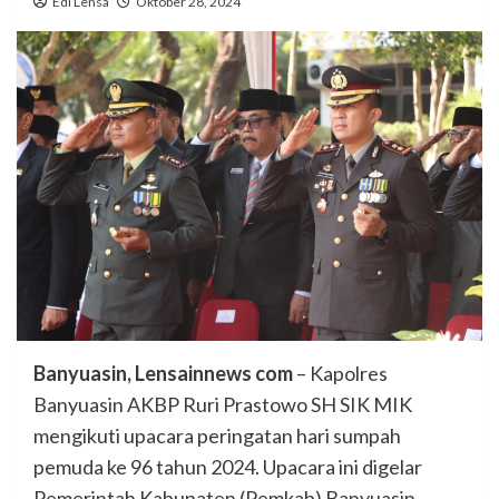
Edi Lensa
Oktober 28, 2024
Banyuasin, Lensainnews com
– Kapolres
Banyuasin AKBP Ruri Prastowo SH SIK MIK
mengikuti upacara peringatan hari sumpah
pemuda ke 96 tahun 2024. Upacara ini digelar
Pemerintah Kabupaten (Pemkab) Banyuasin