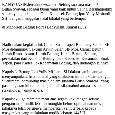
BANYUASIN,lensainnews.com– Seiring suasana masih Pada
Bulan Syawal, sebagai bulan yang baik untuk Saling Bersilaturahmi
seperti yang di lakukan Oleh Kapolsek Betung Iptu Yully Mishardi
SH, dengan menggelar halal bihalal yang bertempat
di Mapolsek Betung Polres Banyuasin, Jum’at (3/5).
Hadir dalam kegiatan ini, Camat Suak Tapeh Bambang Setiadi SE
MSi didampingi Sekcam Arwin Saleh SIP MSi, Camat Betung,
Lurah Rimba Asam, Luruh Betung, Lurah Betung Selatan,
perwakilan dari Koramil Betung, para Kades se- Kecamatan Suak
Tapeh, para Kades Se- Kecamatan Betung, dan undangan lainnya.
Kapolsek Betung Iptu Yully Mishardi SH dalam sambutannya
menyampaikan, halal bihalal yang dilakukan ini untuk membangun
Silaturahmi berhubung masih dalam suasana Bulan Syawal” Yang
pasti kegiatan ini untuk menjalin tali silaturahmi antara sesama
stakeholder,” ungkap dia.
Kapolsek juga meminta maaf atas segala kekurangan selama
pengamanan mudik lebaran mungkin belum optimal namun saat itu
pihaknya telah berupaya memberikan yang terbaik kepada
masyarakat yang melakukan mudik lebaran 1445 H.