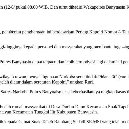
nin (12/8/ pukul 08.00 WIB. Dan turut dihadiri Wakapolres Banyuasin
emberian penghargaan ini berdasarkan Perkap Kapolri Nomor 8 Tahu
i-tingginya kepada personel dan masyarakat yang membantu tugas-tugas
olres Banyuasin dapat terpacu dan lebih termotivasi lagi dalam hal pen
 wilayah rawan, penyalahgunaan Narkoba serta tindak Pidana 3C (curat, 
telah diatur dalam peraturan Kapolri,” ungkap Ruri.
 Satres Narkoba Polres Banyuaisn atas keberhasilannya ungkap kasus t
an bedah rumah masyarakat di Desa Durian Daun Kecamatan Suak Tapeh 
entayan Kecamatan Tungkal Ilir Kabupaten Banyuasin.
sih kepada Camat Suak Tapeh Bambang Setiadi SE MSi yang telah mem