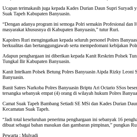
Ucapan terimakasih juga kepada Kades Durian Daun Supri Suryadi y
Suak Tapeh Kabupaten Banyuasin.
“Dengan adanya program ini semoga Polri semakin Profesional dan 
masyarakat khususnya di Kabupaten Banyuasin,” tutur Ruri.
Kapolres Ruri mengingatkan kepada seluruh personel Polres Banyuasi
berkualitas dan bertanggungjawab serta mempedomani kebijakan Polri 
Adapun penghargaan ini diberikan kepada Kanit Reskrim Polsek Tungk
Tungkal Ilir Kabupaten Banyuasin.
Kanit Intelkam Polsek Betung Polres Banyuasin Aipda Rizky Leoni 
Banyuasin.
Banit Satres Narkoba Polres Banyuasin Briptu Ari Octario SSos beser
tersangka sebanyak empat (4) orang di wilayah hukum Polres Banyua
Camat Suak Tapeh Bambang Setiadi SE MSi dan Kades Durian Daun S
Kecamatan Suak Tapeh.
“Jadi total keseluruhan penerima penghargaan ini sebanyak 16 pengha
dibuat sebagai bahan masukan dan gambaran pimpinan,” pungkas Rur
Pewarta : Mulyadi