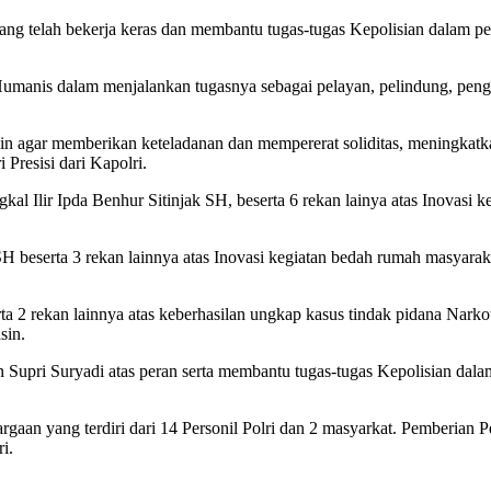
ang telah bekerja keras dan membantu tugas-tugas Kepolisian dalam 
Humanis dalam menjalankan tugasnya sebagai pelayan, pelindung, pen
n agar memberikan keteladanan dan mempererat soliditas, meningkatka
Presisi dari Kapolri.
al Ilir Ipda Benhur Sitinjak SH, beserta 6 rekan lainya atas Inovas
SH beserta 3 rekan lainnya atas Inovasi kegiatan bedah rumah masya
ta 2 rekan lainnya atas keberhasilan ungkap kasus tindak pidana Nark
sin.
upri Suryadi atas peran serta membantu tugas-tugas Kepolisian dal
rgaan yang terdiri dari 14 Personil Polri dan 2 masyarkat. Pemberian P
i.